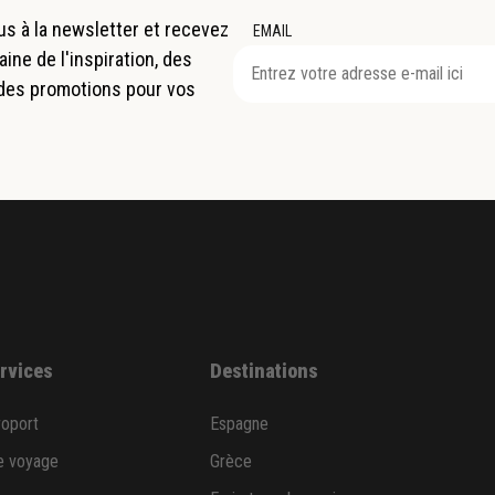
s à la newsletter et recevez
EMAIL
ne de l'inspiration, des
 des promotions pour vos
ervices
Destinations
roport
Espagne
e voyage
Grèce