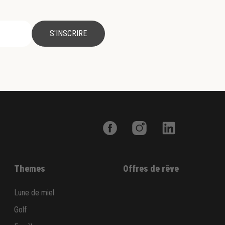
S'INSCRIRE
Themes
Offres de rêve
Lune de miel
Golf