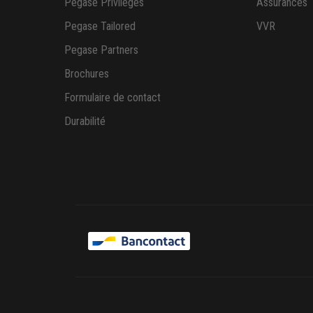
Pegase Privileges
Assurances
Pegase Tailored
VVR
Pegase Partners
Brochures
Formulaire de contact
Durabilité