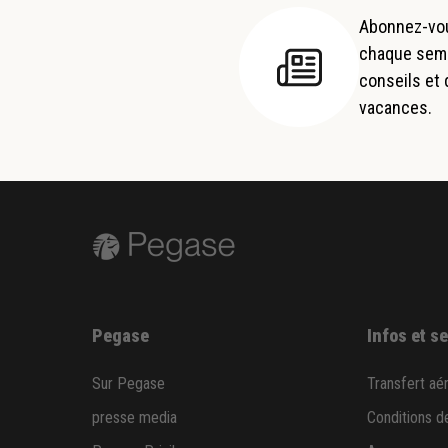
Abonnez-vou
chaque semai
conseils et
vacances.
Pegase
Infos et s
Sur Pegase
Transfert aé
presse media
Conditions d