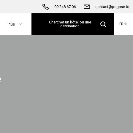
09 248 67 06
contact@pegase.be
Chercher un hôtel ou une
Plus
FR
NL
destination
e