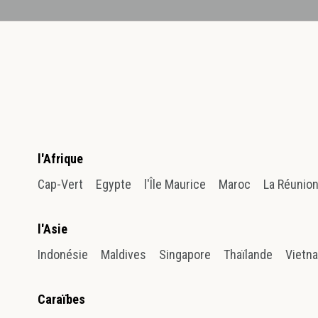
l'Afrique
Cap-Vert
Egypte
l'Île Maurice
Maroc
La Réunio
l'Asie
Indonésie
Maldives
Singapore
Thaïlande
Vietn
Caraïbes