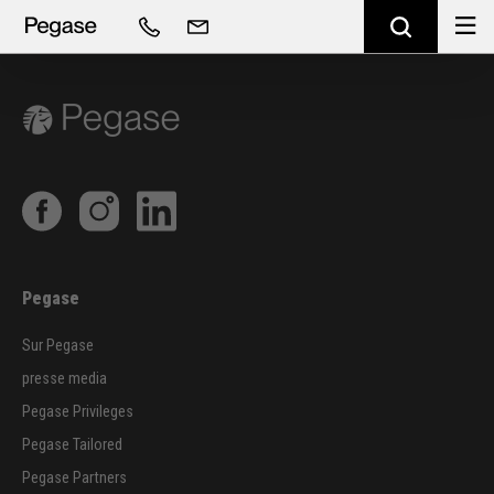
Pegase
Sur Pegase
presse media
Pegase Privileges
Pegase Tailored
Pegase Partners