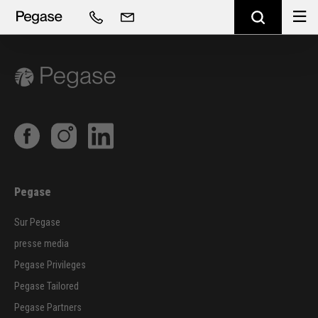
Pegase
Sur Pegase
presse media
Pegase Privileges
Pegase Tailored
Pegase Partners