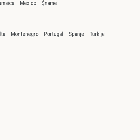
amaica
Mexico
$name
lta
Montenegro
Portugal
Spanje
Turkije