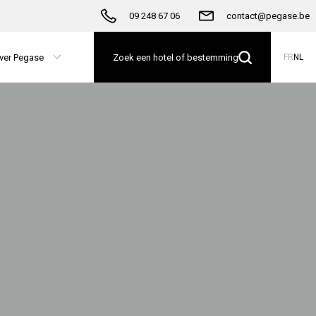
09 248 67 06
contact@pegase.be
ver Pegase
Zoek een hotel of bestemming
FR
NL