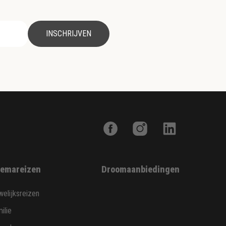
INSCHRIJVEN
emareizen
Droomaanbiedingen
elijksreizen
ilie