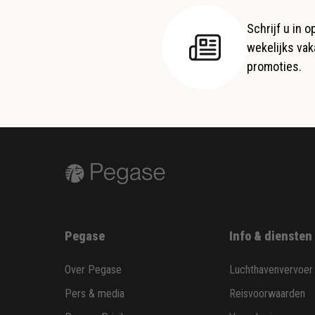
Schrijf u in 
wekelijks vaka
promoties.
Pegase
Info & diensten
Over Pegase
Luchthavenvervoer
Pers & media
Reisvoorwaarden