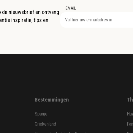
EMAIL
op de nieuwsbrief en ontvang
ntie inspiratie, tips en
Bestemmingen
Th
Spanje
Huw
Griekenland
Fam