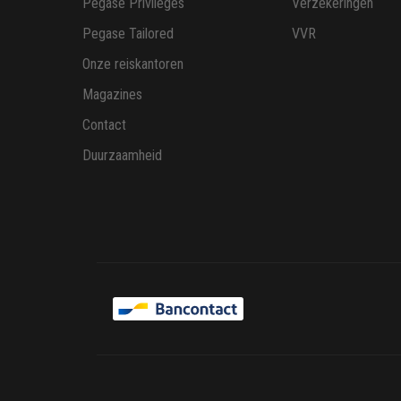
Pegase Privileges
Verzekeringen
Pegase Tailored
VVR
Onze reiskantoren
Magazines
Contact
Duurzaamheid