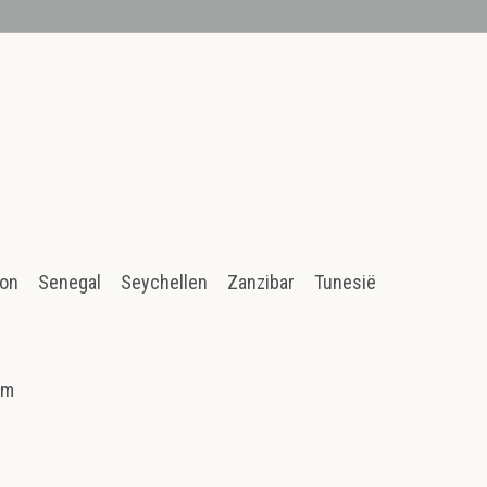
ion
Senegal
Seychellen
Zanzibar
Tunesië
am