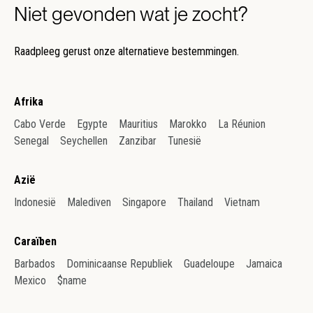
Niet gevonden wat je zocht?
Raadpleeg gerust onze alternatieve bestemmingen.
Afrika
Cabo Verde
Egypte
Mauritius
Marokko
La Réunion
Senegal
Seychellen
Zanzibar
Tunesië
Azië
Indonesië
Malediven
Singapore
Thailand
Vietnam
Caraïben
Barbados
Dominicaanse Republiek
Guadeloupe
Jamaica
Mexico
$name