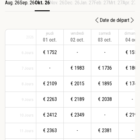
Aug. 26
Sep. 26
Okt. 26
Nov. 26
Dec. 26
Jan. 27
Feb. 27
Mrt. 27
Apr. 27
M
Date de départ
jeudi
vendredi
samedi
dimanch
2026
01 oct.
02 oct.
03 oct.
04 oct.
€
1752
-
-
€
1554
6
Jours
-
€
1983
€
1736
€
1809
7
Jours
€
2109
€
2015
€
1895
€
1744
8
Jours
€
2263
€
2189
€
2038
-
9
Jours
€
2412
€
2349
-
€
2199
10
Jours
€
2363
-
€
2381
-
11
Jours