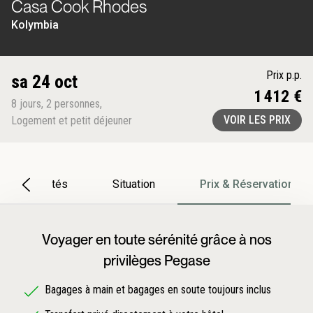
Casa Cook Rhodes
Kolymbia
Prix p.p.
sa 24 oct
1 412 €
8
jours
,
2
personnes
,
VOIR LES PRIX
Logement et petit déjeuner
Particularités
Situation
Prix & Réservation
Voyager en toute sérénité grâce à nos
privilèges Pegase
Bagages à main et bagages en soute toujours inclus