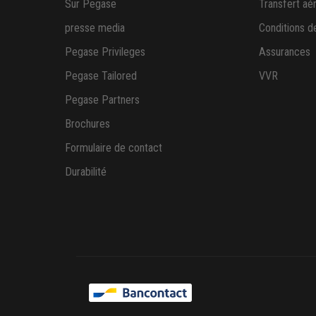
Sur Pegase
Transfert aé
presse media
Conditions d
Pegase Privileges
Assurances
Pegase Tailored
VVR
Pegase Partners
Brochures
Formulaire de contact
Durabilité