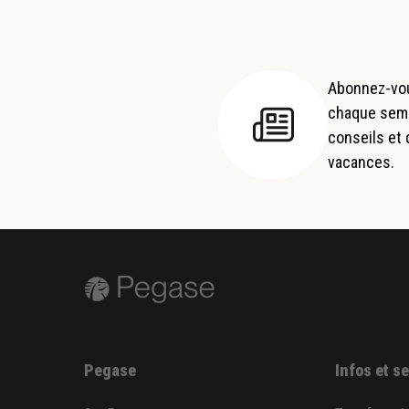
Abonnez-vou
chaque semai
conseils et
vacances.
Pegase
Infos et s