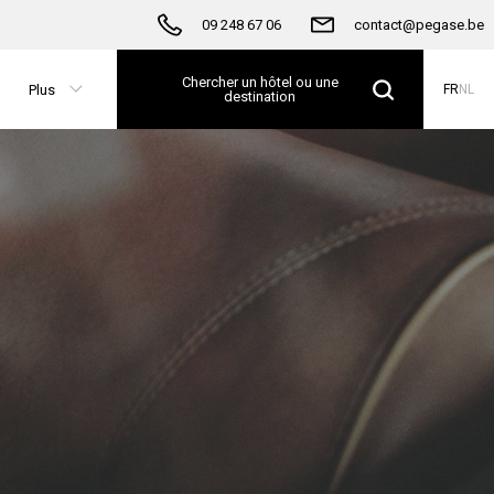
09 248 67 06
contact@pegase.be
Chercher un hôtel ou une
Plus
FR
NL
destination