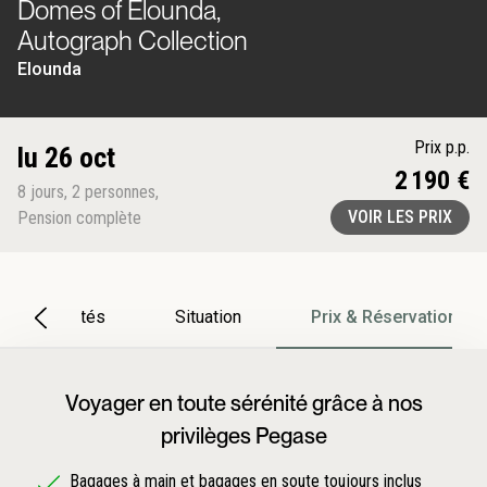
Domes of Elounda,
Autograph Collection
Elounda
Prix p.p.
lu 26 oct
2 190 €
8
jours
,
2
personnes
,
VOIR LES PRIX
Pension complète
Particularités
Situation
Prix & Réservation
Voyager en toute sérénité grâce à nos
privilèges Pegase
Bagages à main et bagages en soute toujours inclus