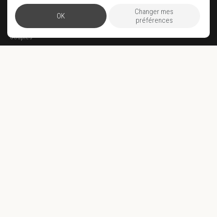
Famille
Changer mes
OK
préférences
Wellness
Couples
Offres de rêve