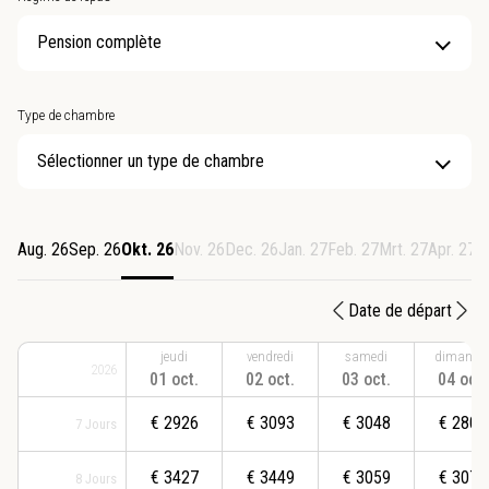
Type de chambre
Sélectionner un type de chambre
Aug. 26
Sep. 26
Okt. 26
Nov. 26
Dec. 26
Jan. 27
Feb. 27
Mrt. 27
Apr. 27
M
Date de départ
jeudi
vendredi
samedi
dimanch
2026
01 oct.
02 oct.
03 oct.
04 oct.
€
2926
€
3093
€
3048
€
2805
7
Jours
€
3427
€
3449
€
3059
€
3075
8
Jours