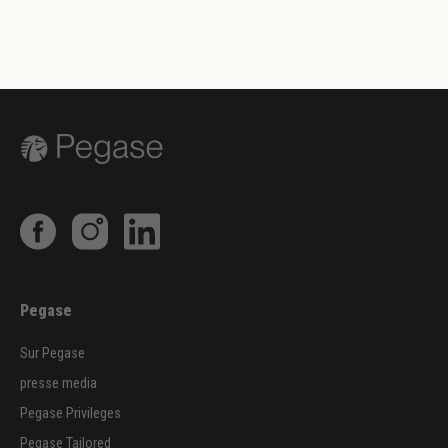
Pegase
Sur Pegase
presse media
Pegase Privileges
Pegase Tailored