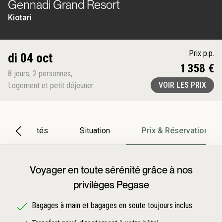
Gennadi Grand Resort
Kiotari
Prix p.p.
di 04 oct
1 358 €
8
jours
,
2
personnes
,
VOIR LES PRIX
Logement et petit déjeuner
Particularités
Situation
Prix & Réservation
Voyager en toute sérénité grâce à nos
privilèges Pegase
Bagages à main et bagages en soute toujours inclus