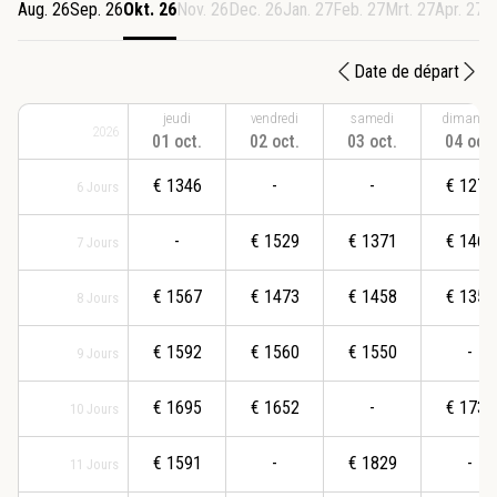
Aug. 26
Sep. 26
Okt. 26
Nov. 26
Dec. 26
Jan. 27
Feb. 27
Mrt. 27
Apr. 27
M
Date de départ
jeudi
vendredi
samedi
dimanch
2026
01 oct.
02 oct.
03 oct.
04 oct.
€
1346
-
-
€
1279
6
Jours
-
€
1529
€
1371
€
1462
7
Jours
€
1567
€
1473
€
1458
€
1358
8
Jours
€
1592
€
1560
€
1550
-
9
Jours
€
1695
€
1652
-
€
1737
10
Jours
€
1591
-
€
1829
-
11
Jours