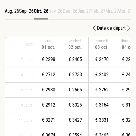
Aug. 26
Sep. 26
Okt. 26
Nov. 26
Dec. 26
Jan. 27
Feb. 27
Mrt. 27
Apr. 27
M
Date de départ
jeudi
vendredi
samedi
dimanch
2026
01 oct.
02 oct.
03 oct.
04 oct.
€
2298
€
2465
€
2470
€
2227
7
Jours
€
2712
€
2733
€
2402
€
2419
8
Jours
€
2980
€
2666
€
2762
€
2942
9
Jours
€
2912
€
3025
€
3164
€
3108
10
Jours
€
3271
€
3427
€
3331
€
3243
11
Jours
€
3674
€
3594
€
3465
€
3663
12
Jours