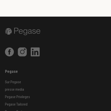
Pegase
Sur Pegase
presse media
Pegase Privileges
Pegase Tailored