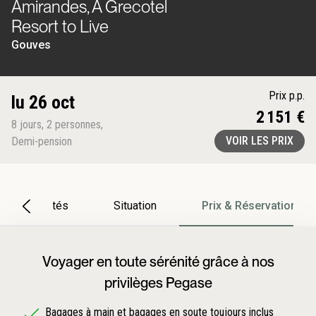
Amirandes, A Grecotel
Resort to Live
Gouves
Prix p.p.
lu 26 oct
2 151 €
8
jours
,
2
personnes
,
VOIR LES PRIX
Demi-pension
Particularités
Situation
Prix & Réservation
Voyager en toute sérénité grâce à nos
privilèges Pegase
Bagages à main et bagages en soute toujours inclus