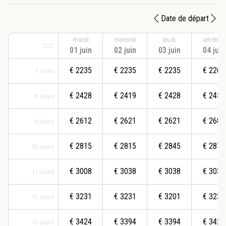
Date de départ
mardi
mercredi
jeudi
vendredi
2027
01 juin
02 juin
03 juin
04 juin
€
2235
€
2235
€
2235
€
2265
7
Jours
€
2428
€
2419
€
2428
€
2459
8
Jours
€
2612
€
2621
€
2621
€
2682
9
Jours
€
2815
€
2815
€
2845
€
2875
10
Jours
€
3008
€
3038
€
3038
€
3038
11
Jours
€
3231
€
3231
€
3201
€
3231
12
Jours
€
3424
€
3394
€
3394
€
3424
13
Jours