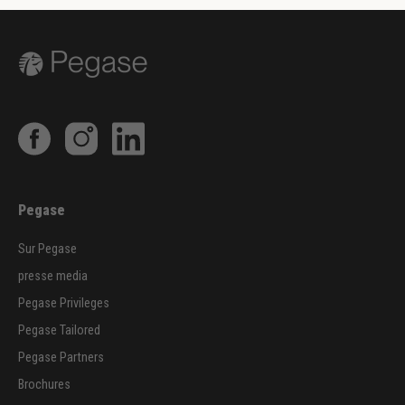
Pegase
Sur Pegase
presse media
Pegase Privileges
Pegase Tailored
Pegase Partners
Brochures