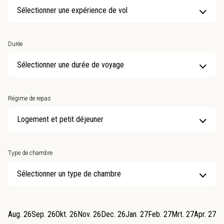
Sélectionner une expérience de vol
Durée
Sélectionner une durée de voyage
Régime de repas
Type de chambre
Sélectionner un type de chambre
Aug. 26
Sep. 26
Okt. 26
Nov. 26
Dec. 26
Jan. 27
Feb. 27
Mrt. 27
Apr. 27
Me