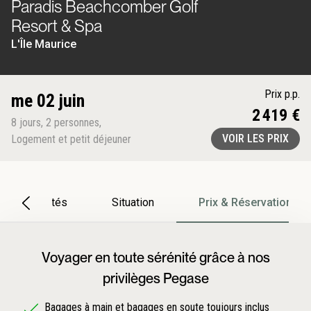
Paradis Beachcomber Golf
Resort & Spa
L'Île Maurice
Prix p.p.
me 02 juin
2 419 €
8
jours
,
2
personnes
,
VOIR LES PRIX
Logement et petit déjeuner
Particularités
Situation
Prix & Réservation
Voyager en toute sérénité grâce à nos
privilèges Pegase
Bagages à main et bagages en soute toujours inclus