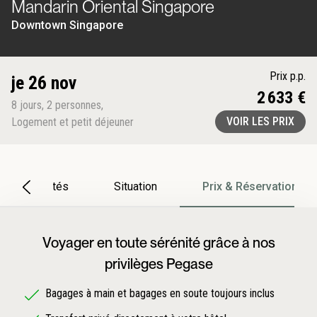
Mandarin Oriental Singapore
Downtown Singapore
Prix p.p.
je 26 nov
2 633 €
8
jours
,
2
personnes
,
VOIR LES PRIX
Logement et petit déjeuner
Particularités
Situation
Prix & Réservation
Voyager en toute sérénité grâce à nos
privilèges Pegase
Bagages à main et bagages en soute toujours inclus