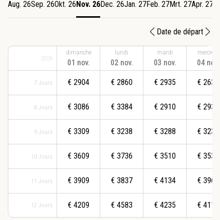
Aug. 26
Sep. 26
Okt. 26
Nov. 26
Dec. 26
Jan. 27
Feb. 27
Mrt. 27
Apr. 27
M
Date de départ
dimanche
lundi
mardi
mercredi
2026
01 nov.
02 nov.
03 nov.
04 nov.
€
2904
€
2860
€
2935
€
2639
7
Jours
€
3086
€
3384
€
2910
€
2938
8
Jours
€
3309
€
3238
€
3288
€
3238
9
Jours
€
3609
€
3736
€
3510
€
3538
10
Jours
€
3909
€
3837
€
4134
€
3963
11
Jours
€
4209
€
4583
€
4235
€
4113
12
Jours