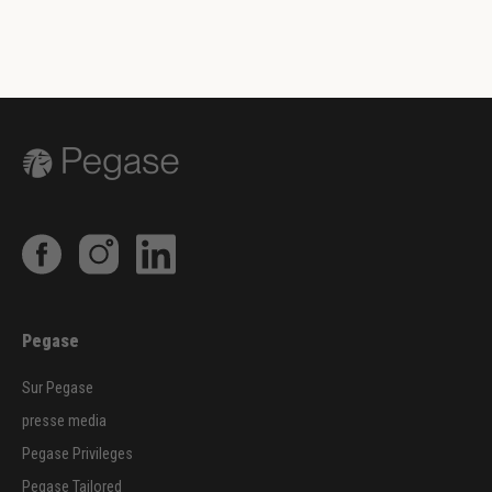
Pegase
Sur Pegase
presse media
Pegase Privileges
Pegase Tailored