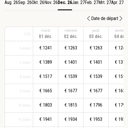
Aug. 26
Sep. 26
Okt. 26
Nov. 26
Dec. 26
Jan. 27
Feb. 27
Mrt. 27
Apr. 27
Me
Date de départ
mardi
mercredi
jeudi
vendredi
2026
01 déc.
02 déc.
03 déc.
04 déc.
€
1241
€
1263
€
1263
€
1241
6
Jours
€
1389
€
1401
€
1401
€
1379
7
Jours
€
1517
€
1539
€
1539
€
1517
8
Jours
€
1665
€
1677
€
1677
€
1637
9
Jours
€
1803
€
1815
€
1796
€
1793
10
Jours
€
1941
€
1934
€
1953
€
1938
11
Jours