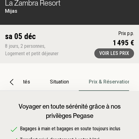
La Zambra Resort
Mijas
Prix p.p.
sa 05 déc
1 495 €
8
jours
,
2
personnes
,
VOIR LES PRIX
Logement et petit déjeuner
Particularités
Situation
Prix & Réservation
Voyager en toute sérénité grâce à nos
privilèges Pegase
Bagages à main et bagages en soute toujours inclus