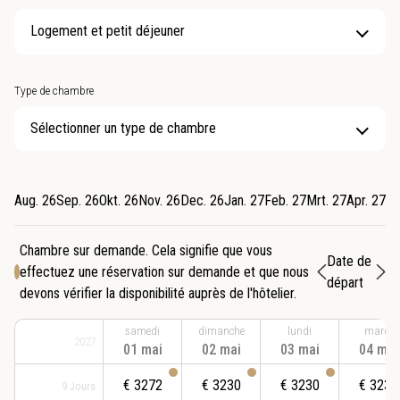
Type de chambre
Sélectionner un type de chambre
Aug. 26
Sep. 26
Okt. 26
Nov. 26
Dec. 26
Jan. 27
Feb. 27
Mrt. 27
Apr. 27
Me
Chambre sur demande. Cela signifie que vous
Date de
effectuez une réservation sur demande et que nous
départ
devons vérifier la disponibilité auprès de l'hôtelier.
samedi
dimanche
lundi
mardi
2027
01 mai
02 mai
03 mai
04 mai
€
3272
€
3230
€
3230
€
3230
9
Jours