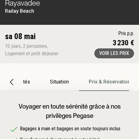
Rayavadee
Railay Beach
Prix p.p.
sa 08 mai
3 230 €
10
jours
,
2
personnes
,
VOIR LES PRIX
Logement et petit déjeuner
Particularités
Situation
Prix & Réservation
Voyager en toute sérénité grâce à nos
privilèges Pegase
Bagages à main et bagages en soute toujours inclus