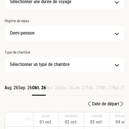
Sélectionner une durée de voyage
Régime de repas
Type de chambre
Sélectionner un type de chambre
Aug. 26
Sep. 26
Okt. 26
Nov. 26
Dec. 26
Jan. 27
Feb. 27
Mrt. 27
Apr. 27
M
Date de départ
jeudi
vendredi
samedi
dimanch
2026
01 oct.
02 oct.
03 oct.
04 oct.