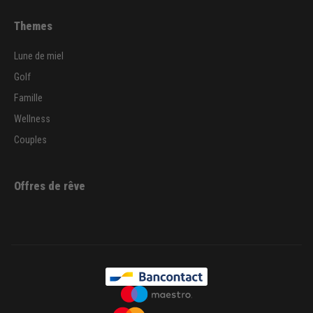
Themes
Lune de miel
Golf
Famille
Wellness
Couples
Offres de rêve