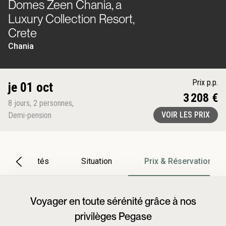
Domes Zeen Chania, a
Luxury Collection Resort,
Crete
Chania
Prix p.p.
je 01 oct
3 208 €
8
jours
,
2
personnes
,
VOIR LES PRIX
Demi-pension
Particularités
Situation
Prix & Réservation
Voyager en toute sérénité grâce à nos
privilèges Pegase