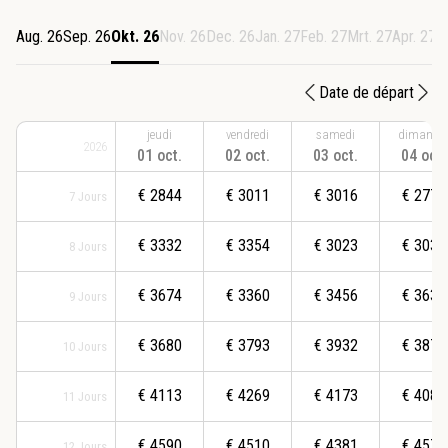
Aug. 26
Sep. 26
Okt. 26
Nov. 26
Dec. 26
Jan. 27
Feb. 27
Mrt. 27
Apr. 27
M
Date de départ
jeudi
vendredi
samedi
dimanch
2026
01 oct.
02 oct.
03 oct.
04 oct.
€
2844
€
3011
€
3016
€
2773
7
Jours
€
3332
€
3354
€
3023
€
3039
8
Jours
€
3674
€
3360
€
3456
€
3636
9
Jours
€
3680
€
3793
€
3932
€
3876
10
Jours
€
4113
€
4269
€
4173
€
4085
11
Jours
€
4590
€
4510
€
4381
€
4579
12
Jours