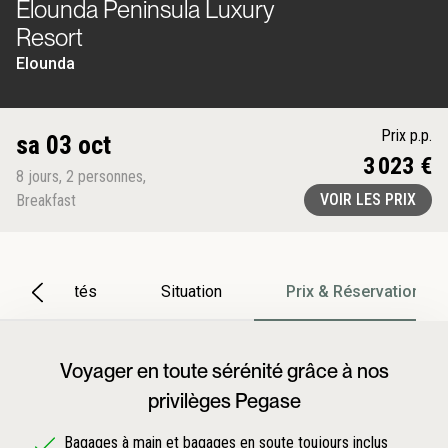
Elounda Peninsula Luxury
Resort
Elounda
Prix p.p.
sa 03 oct
3 023 €
8
jours
,
2
personnes
,
VOIR LES PRIX
Breakfast
Particularités
Situation
Prix & Réservation
Voyager en toute sérénité grâce à nos
privilèges Pegase
Bagages à main et bagages en soute toujours inclus