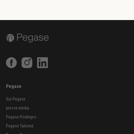
Pegase
Sur Pegase
presse media
Pegase Privileges
Pegase Tailored