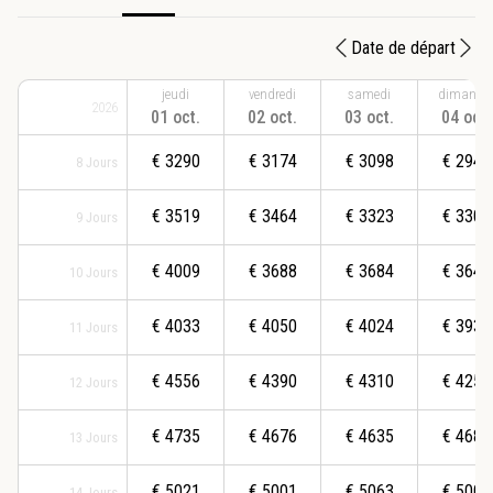
Date de départ
jeudi
vendredi
samedi
dimanch
2026
01 oct.
02 oct.
03 oct.
04 oct.
€
3290
€
3174
€
3098
€
2943
8
Jours
€
3519
€
3464
€
3323
€
3305
9
Jours
€
4009
€
3688
€
3684
€
3645
10
Jours
€
4033
€
4050
€
4024
€
3931
11
Jours
€
4556
€
4390
€
4310
€
4256
12
Jours
€
4735
€
4676
€
4635
€
4684
13
Jours
€
5021
€
5001
€
5063
€
5008
14
Jours