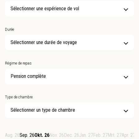
Sélectionner une expérience de vol
Durée
Sélectionner une durée de voyage
Régime de repas
Type de chambre
Sélectionner un type de chambre
Aug. 26
Sep. 26
Okt. 26
Nov. 26
Dec. 26
Jan. 27
Feb. 27
Mrt. 27
Apr. 27
M