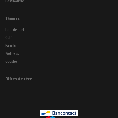
Destinations
Themes
Lune de miel
Golf
Famille
Wellness
Couples
Offres de rêve