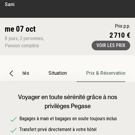
Sani
Prix p.p.
me 07 oct
2 710 €
8
jours
,
2
personnes
,
VOIR LES PRIX
Pension complète
Particularités
Situation
Prix & Réservation
Voyager en toute sérénité grâce à nos
privilèges Pegase
Bagages à main et bagages en soute toujours inclus
Transfert privé directement à votre hôtel