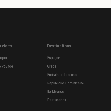
ervices
Destinations
roport
Espagne
e voyage
Grèce
Emirats arabes unis
République Dominicaine
Ile Maurice
Destinations