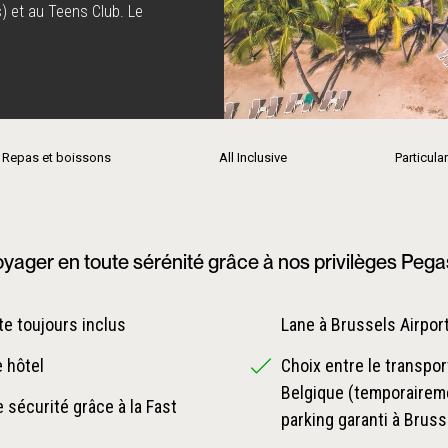
s) et au Teens Club. Le
 les formules All-Inclusive
. Sa proximité avec
es sans souci, entre
le.
Repas et boissons
All Inclusive
Particular
yager en toute sérénité grâce à nos privilèges Peg
e toujours inclus
Lane à Brussels Airpor
e hôtel
Choix entre le transpor
Belgique (temporaireme
 sécurité grâce à la Fast
parking garanti à Bruss