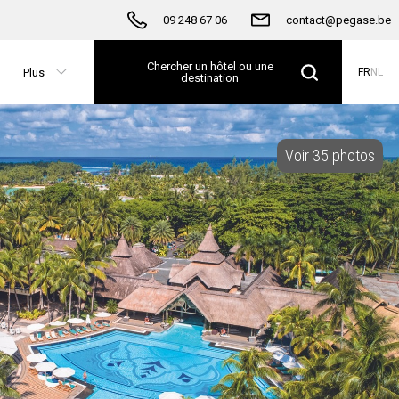
09 248 67 06
contact@pegase.be
Chercher un hôtel ou une
Plus
FR
NL
destination
Voir 35 photos