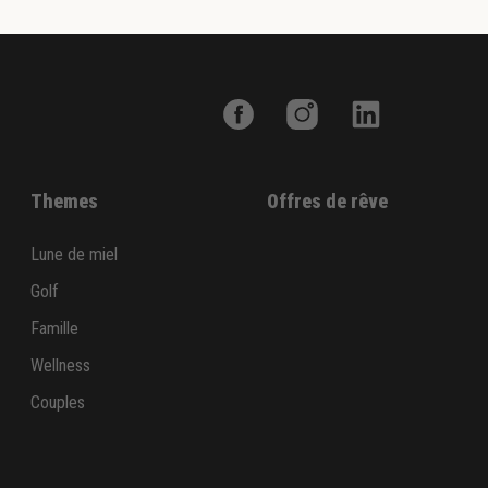
Themes
Offres de rêve
Lune de miel
Golf
Famille
Wellness
Couples