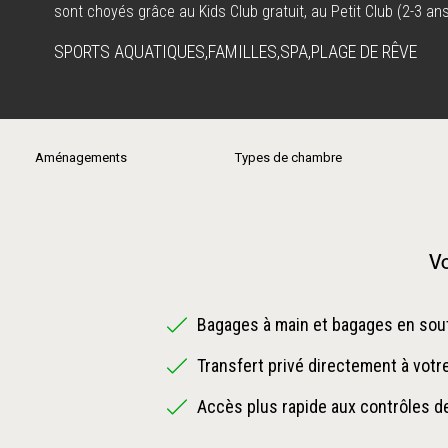
sont choyés grâce au Kids Club gratuit, au Petit Club (2-3 an
resort compte six restaurants, trois bars et propose en option
SPORTS AQUATIQUES
,
FAMILLES
,
SPA
,
PLAGE DE RÊVE
ou Serenity Plus, avec accès à d’autres hôtels Beachcomber
l’aéroport en fait un point de départ parfait pour des vacanc
nature, détente et aventures tropicales, en couple ou en famil
Aménagements
Types de chambre
Vo
Bagages à main et bagages en sout
Transfert privé directement à votr
Accès plus rapide aux contrôles de