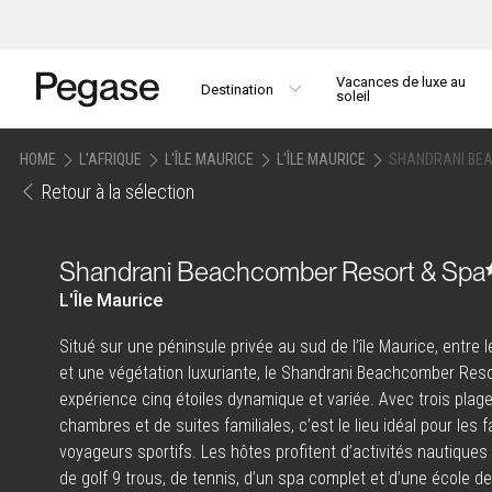
Vacances de luxe au
Destination
soleil
HOME
L'AFRIQUE
L'ÎLE MAURICE
L'ÎLE MAURICE
SHANDRANI BEA
Retour à la sélection
Shandrani Beachcomber Resort & Spa
L'Île Maurice
Situé sur une péninsule privée au sud de l’île Maurice, entre 
et une végétation luxuriante, le Shandrani Beachcomber Reso
expérience cinq étoiles dynamique et variée. Avec trois plage
chambres et de suites familiales, c’est le lieu idéal pour les f
voyageurs sportifs. Les hôtes profitent d’activités nautiques
de golf 9 trous, de tennis, d’un spa complet et d’une école d