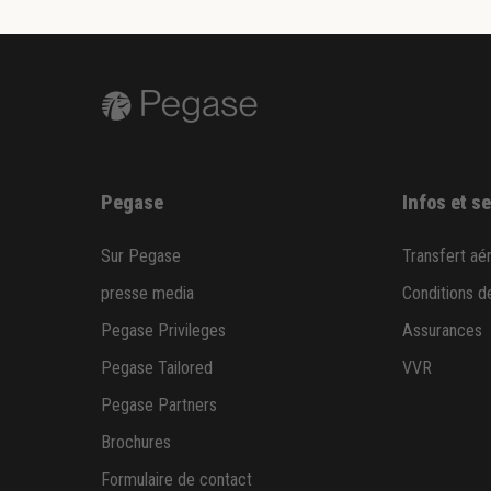
Pegase
Infos et s
Sur Pegase
Transfert aé
presse media
Conditions d
Pegase Privileges
Assurances
Pegase Tailored
VVR
Pegase Partners
Brochures
Formulaire de contact