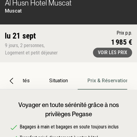
Al Husn Hotel Muscat
Muscat
Prix p.p.
lu 21 sept
1 985 €
9
jours
,
2
personnes
,
VOIR LES PRIX
Logement et petit déjeuner
Particularités
Situation
Prix & Réservation
Voyager en toute sérénité grâce à nos
privilèges Pegase
Bagages à main et bagages en soute toujours inclus