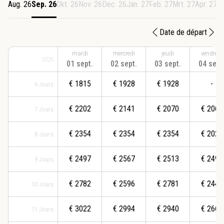
Aug. 26
Sep. 26
Okt. 26
Nov. 26
Dec. 26
Jan. 27
Feb. 27
Mrt. 27
Apr. 27
M
Date de départ
mardi
mercredi
jeudi
vendredi
2026
01 sept.
02 sept.
03 sept.
04 sept
€
1815
€
1928
€
1928
-
6
Jours
€
2202
€
2141
€
2070
€
2066
7
Jours
€
2354
€
2354
€
2354
€
2020
8
Jours
€
2497
€
2567
€
2513
€
2492
9
Jours
€
2782
€
2596
€
2781
€
2447
10
Jours
€
3022
€
2994
€
2940
€
2660
11
Jours