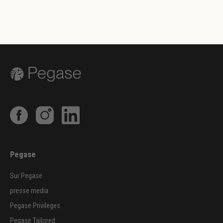
Pegase
Sur Pegase
presse media
Pegase Privileges
Pegase Tailored