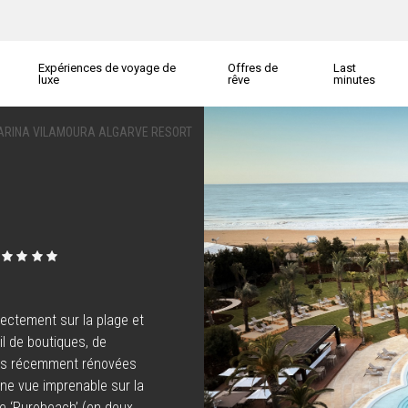
Expériences de voyage de
Offres de
Last
luxe
rêve
minutes
MARINA VILAMOURA ALGARVE RESORT
rectement sur la plage et
il de boutiques, de
ites récemment rénovées
une vue imprenable sur la
le ‘Purobeach’ (en deux