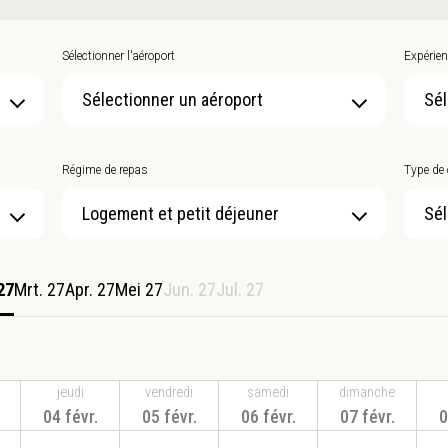
Sélectionner l'aéroport
Expérien
Sélectionner un aéroport
Sél
Régime de repas
Type de
Sél
27
Mrt. 27
Apr. 27
Mei 27
Jun. 27
Jul. 27
jeudi
vendredi
samedi
dimanche
04 févr.
05 févr.
06 févr.
07 févr.
0