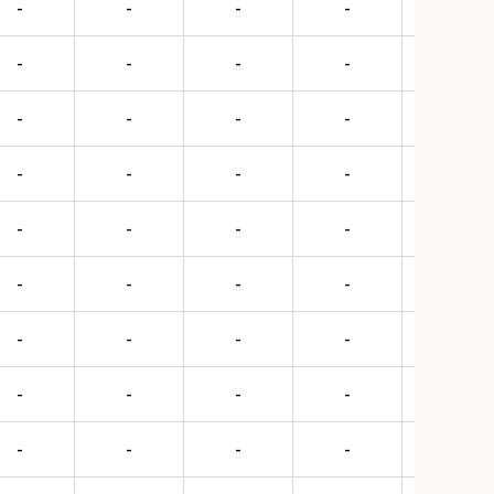
-
-
-
-
€
1114
-
-
-
-
€
1218
-
-
-
-
€
1313
-
-
-
-
€
1495
-
-
-
-
€
1534
-
-
-
-
€
1633
-
-
-
-
€
1718
-
-
-
-
€
1868
-
-
-
-
€
1945