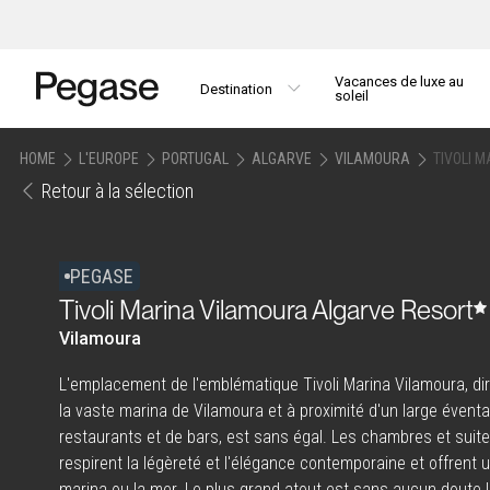
Vacances de luxe au
Destination
soleil
HOME
L'EUROPE
PORTUGAL
ALGARVE
VILAMOURA
TIVOLI 
Retour à la sélection
PEGASE
Tivoli Marina Vilamoura Algarve Resort
Vilamoura
L'emplacement de l'emblématique Tivoli Marina Vilamoura, di
la vaste marina de Vilamoura et à proximité d'un large éventa
restaurants et de bars, est sans égal. Les chambres et su
respirent la légèreté et l'élégance contemporaine et offrent 
marina ou la mer. Le plus grand atout est sans aucun doute 