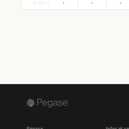
-
-
-
15
Jours
Pegase
Infos et s