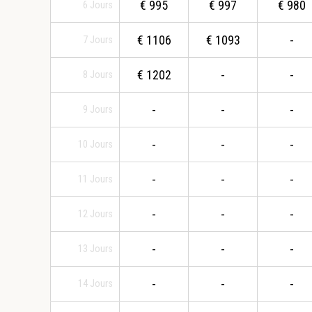
€
995
€
997
€
980
6
Jours
€
1106
€
1093
-
7
Jours
€
1202
-
-
8
Jours
-
-
-
9
Jours
-
-
-
10
Jours
-
-
-
11
Jours
-
-
-
12
Jours
-
-
-
13
Jours
-
-
-
14
Jours