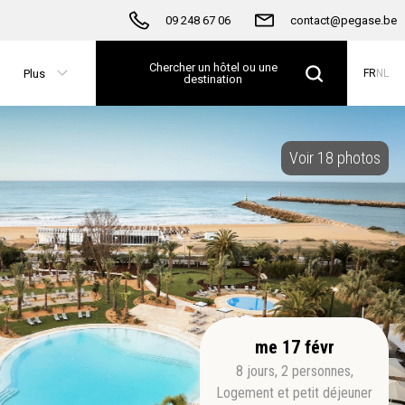
09 248 67 06
contact@pegase.be
Chercher un hôtel ou une
Plus
FR
NL
destination
Voir 18 photos
me 17 févr
8
jours
,
2
personnes
,
Logement et petit déjeuner