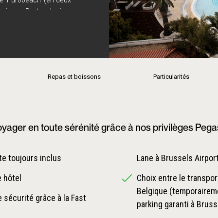
remier au Portugal, où vous
r la plage de sable doré
 luxuriants. Revivez dans
nombreux facilités et
s de 18 trous situés à
amoura !
Repas et boissons
Particularités
yager en toute sérénité grâce à nos privilèges Peg
e toujours inclus
Lane à Brussels Airpor
e hôtel
Choix entre le transpor
Belgique (temporaireme
 sécurité grâce à la Fast
parking garanti à Bruss