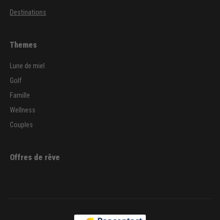
Destinations
Themes
Lune de miel
Golf
Famille
Wellness
Couples
Offres de rêve