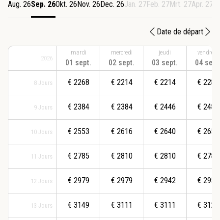
Aug. 26
Sep. 26
Okt. 26
Nov. 26
Dec. 26
Jan. 27
Feb. 27
Mrt. 27
Apr. 27
M
Date de départ
mardi
mercredi
jeudi
vendredi
2026
01 sept.
02 sept.
03 sept.
04 sept
€
2268
€
2214
€
2214
€
2289
8
Jours
€
2384
€
2384
€
2446
€
2484
9
Jours
€
2553
€
2616
€
2640
€
2653
10
Jours
€
2785
€
2810
€
2810
€
2785
11
Jours
€
2979
€
2979
€
2942
€
2955
12
Jours
€
3149
€
3111
€
3111
€
3124
13
Jours