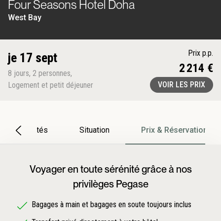
Four Seasons Hotel Doha
West Bay
Prix p.p.
je 17 sept
2 214 €
8
jours
,
2
personnes
,
VOIR LES PRIX
Logement et petit déjeuner
Particularités
Situation
Prix & Réservation
Voyager en toute sérénité grâce à nos
privilèges Pegase
Bagages à main et bagages en soute toujours inclus