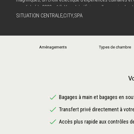
mondiale (de 3030 m² !). Vous bénéficierez d'un service haut
charme du Moyen-Orient rencontre l'hospitalité légendaire du
SITUATION CENTRALE
,
CITY
,
SPA
Aménagements
Types de chambre
Vo
Bagages à main et bagages en sout
Transfert privé directement à votr
Accès plus rapide aux contrôles de