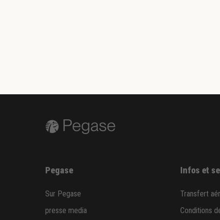
Pegase
Infos et s
Sur Pegase
Transfert aé
presse media
Conditions d