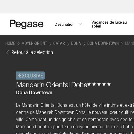
Vacances de luxe au
Destination
soleil
HOME
MOYEN-ORIENT
QATAR
DOHA
DOHA DOWNTOWN
MAND
Retour à la sélection
EXCLUSIVE
Mandarin Oriental Doha
Doha Downtown
Le Mandarin Oriental, Doha est un hôtel de ville intime et ex
centre de Msheireb Downtown Doha, le nouveau cœur culturel 
ville. Combinant un design chic et contemporain avec des tou
Mandarin Oriental apporte un nouveau niveau de luxe à Doh
magnifiques, un choix éclectique d'expériences culinaires et