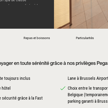
ement personnalisé, où le
 Mandarin Oriental.
Repas et boissons
Particularités
yager en toute sérénité grâce à nos privilèges Peg
e toujours inclus
Lane à Brussels Airpor
e hôtel
Choix entre le transpor
Belgique (temporaireme
 sécurité grâce à la Fast
parking garanti à Bruss