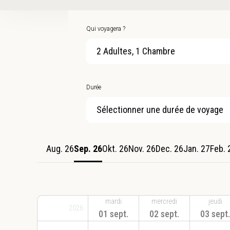
Qui voyagera ?
2 Adultes, 1 Chambre
Durée
Sélectionner une durée de voyage
Aug. 26
Sep. 26
Okt. 26
Nov. 26
Dec. 26
Jan. 27
Feb. 
mardi
mercredi
jeudi
2026
01 sept.
02 sept.
03 sept.