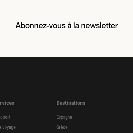
Abonnez-vous à la newsletter
ervices
Destinations
roport
Espagne
e voyage
Grèce