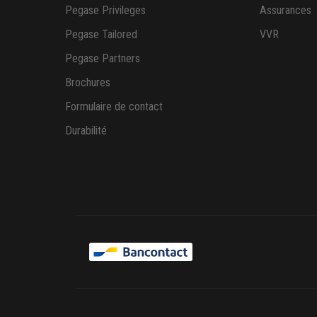
Pegase Privileges
Assurances
Pegase Tailored
VVR
Pegase Partners
Brochures
Formulaire de contact
Durabilité