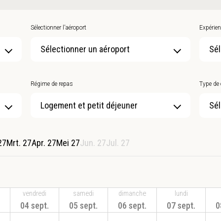
Sélectionner l'aéroport
Expérien
Sélectionner un aéroport
Sél
Régime de repas
Type de
Sél
27
Mrt. 27
Apr. 27
Mei 27
Jun. 27
Jul. 27
vendredi
samedi
dimanche
lundi
04 sept.
05 sept.
06 sept.
07 sept.
0