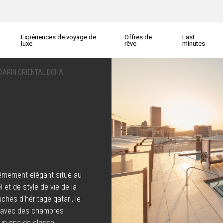
Expériences de voyage de
Offres de
Last
luxe
rêve
minutes
ARIN ORIENTAL DOHA
trêmement élégant situé au
et de style de vie de la
ches d'héritage qatari, le
a avec des chambres
 un spa de classe