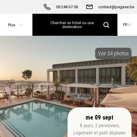
09 248 67 06
contact@pegase.be
Chercher un hôtel ou une
Plus
FR
NL
destination
Voir 34 photos
me 09 sept
8
jours
,
2
personnes
,
Logement et petit déjeuner