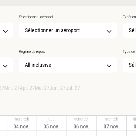
Sélectionner l'aéroport
Expérien
Sélectionner un aéroport
Sél
Régime de repas
Type de
Sél
27
Mrt. 27
Apr. 27
Mei 27
Jun. 27
Jul. 27
mercredi
jeudi
vendredi
samedi
d
04 nov.
05 nov.
06 nov.
07 nov.
0