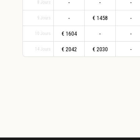
-
-
-
8
Jours
-
€
1458
-
9
Jours
€
1604
-
-
10
Jours
€
2042
€
2030
-
14
Jours