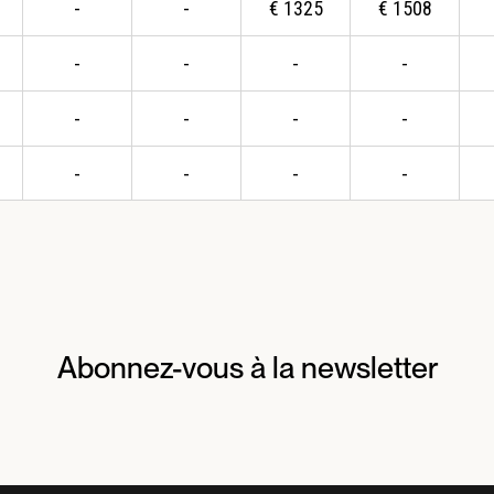
-
-
€
1325
€
1508
-
-
-
-
-
-
-
-
-
-
-
-
Abonnez-vous à la newsletter