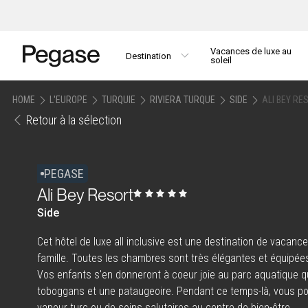
Vacances de luxe au
Destination
soleil
HOME
L'EUROPE
TURQUIE
RIVIERA TURQUE
SIDE
ALI BEY RE
Retour à la sélection
PEGASE
Ali Bey Resort
Side
Cet hôtel de luxe all inclusive est une destination de vacanc
famille. Toutes les chambres sont très élégantes et équipées
Vos enfants s'en donneront à coeur joie au parc aquatique 
toboggans et une pataugeoire. Pendant ce temps-là, vous pou
vapeur turc ou de soins salutaires au centre de bien-être.