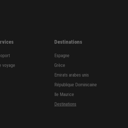
ervices
Destinations
roport
Espagne
e voyage
Grèce
Emirats arabes unis
République Dominicaine
Ile Maurice
Destinations