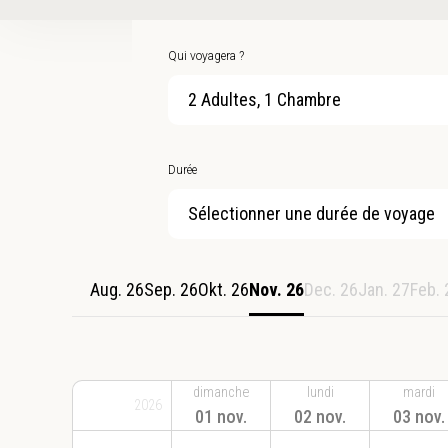
Qui voyagera ?
2 Adultes, 1 Chambre
Durée
Sélectionner une durée de voyage
Aug. 26
Sep. 26
Okt. 26
Nov. 26
Dec. 26
Jan. 27
Feb. 
dimanche
lundi
mardi
2026
01 nov.
02 nov.
03 nov.