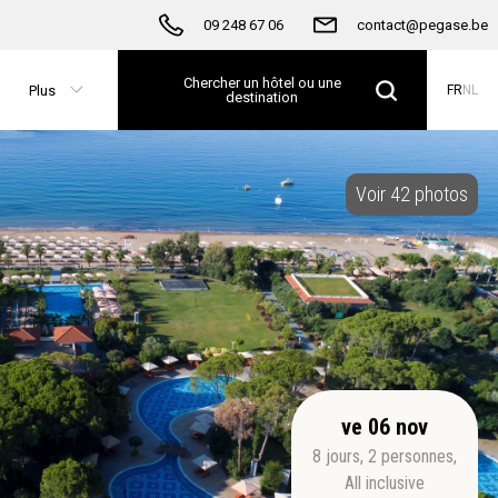
09 248 67 06
contact@pegase.be
Chercher un hôtel ou une
Plus
FR
NL
destination
Voir 42 photos
ve 06 nov
8
jours
,
2
personnes
,
All inclusive