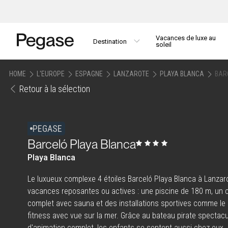
Vacances de luxe au
Destination
soleil
HOME
L'EUROPE
ESPAGNE
LANZAROTE
PLAYA BLANCA
BAR
Retour à la sélection
PEGASE
Barceló Playa Blanca
Playa Blanca
Le luxueux complexe 4 étoiles Barceló Playa Blanca à Lanzaro
vacances reposantes ou actives : une piscine de 180 m, un c
complet avec sauna et des installations sportives comme le 
fitness avec vue sur la mer. Grâce au bateau pirate spectac
d'animation complet, les enfants se sentent aussi chez eux. 