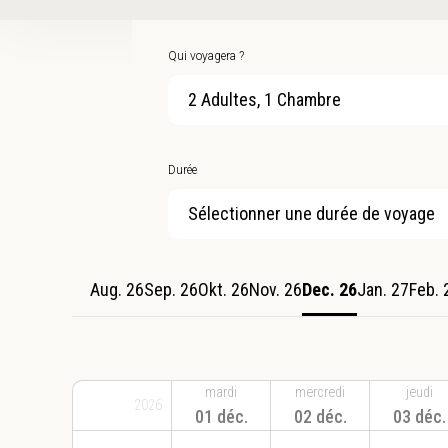
Qui voyagera ?
2 Adultes, 1 Chambre
Durée
Sélectionner une durée de voyage
Aug. 26
Sep. 26
Okt. 26
Nov. 26
Dec. 26
Jan. 27
Feb. 
mardi
mercredi
jeudi
2026
01 déc.
02 déc.
03 déc.