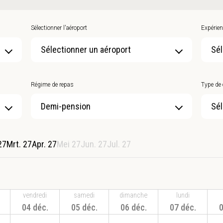
Sélectionner l'aéroport
Expérien
Sélectionner un aéroport
Sél
Régime de repas
Type de
Sél
27
Mrt. 27
Apr. 27
Mei 27
Jun. 27
Jul. 27
vendredi
samedi
dimanche
lundi
04 déc.
05 déc.
06 déc.
07 déc.
0