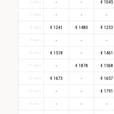
-
-
€
1045
6
Jours
-
-
-
7
Jours
€
1241
€
1480
€
1233
8
Jours
-
-
-
9
Jours
€
1518
-
€
1461
10
Jours
-
€
1878
€
1568
11
Jours
€
1673
-
€
1657
12
Jours
-
-
€
1791
13
Jours
-
-
-
14
Jours