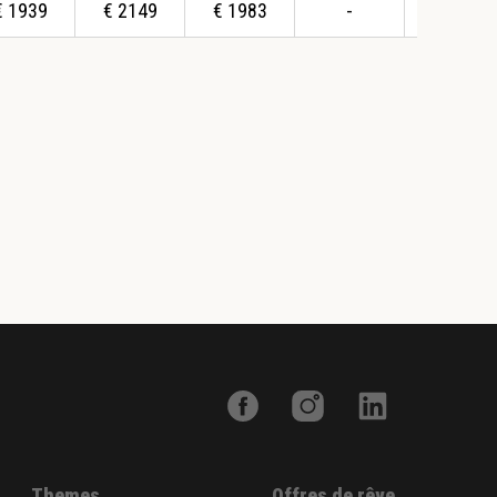
€
1939
€
2149
€
1983
-
€
2344
Themes
Offres de rêve