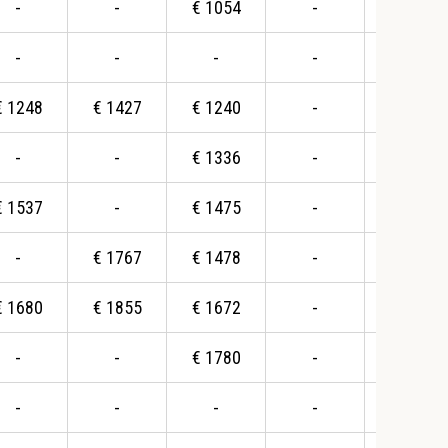
-
-
€
1054
-
€
1122
-
-
-
-
€
1206
€
1248
€
1427
€
1240
-
€
1241
-
-
€
1336
-
€
1458
€
1537
-
€
1475
-
€
1530
-
€
1767
€
1478
-
€
1575
€
1680
€
1855
€
1672
-
€
1827
-
-
€
1780
-
€
1920
-
-
-
-
€
2035