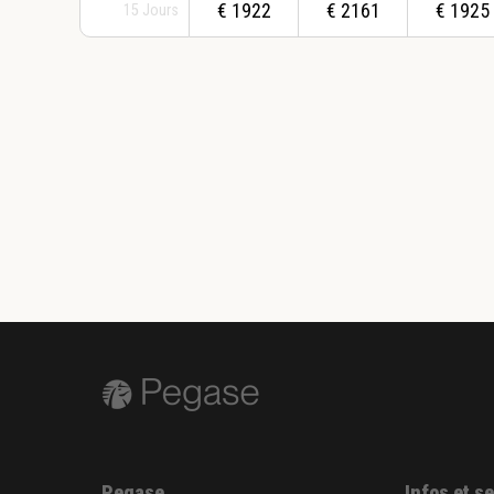
€
1922
€
2161
€
1925
15
Jours
Pegase
Infos et s