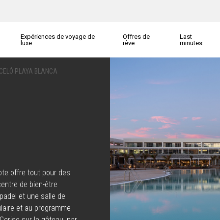
Expériences de voyage de
Offres de
Last
luxe
rêve
minutes
CELÓ PLAYA BLANCA
te offre tout pour des
entre de bien-être
padel et une salle de
ulaire et au programme
Cerise sur le gâteau, par