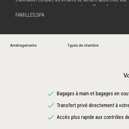
temps clair, un panorama à couper le souffle sur Fuerteventu
FAMILLES
,
SPA
Aménagements
Types de chambre
Vo
Bagages à main et bagages en sout
Transfert privé directement à votr
Accès plus rapide aux contrôles de