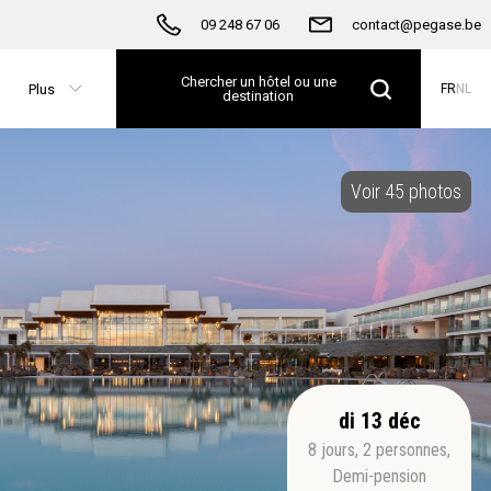
09 248 67 06
contact@pegase.be
Chercher un hôtel ou une
Plus
FR
NL
destination
Voir 45 photos
di 13 déc
8
jours
,
2
personnes
,
Demi-pension