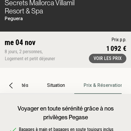
Secrets Mallorca Villamil
Resort & Spa
Peguera
Prix p.p.
me 04 nov
1 092 €
8
jours
,
2
personnes
,
VOIR LES PRIX
Logement et petit déjeuner
Particularités
Situation
Prix & Réservation
Voyager en toute sérénité grâce à nos
privilèges Pegase
Bagages à main et bagages en soute toujours inclus