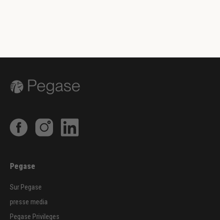
Pegase
Sur Pegase
presse media
Pegase Privileges