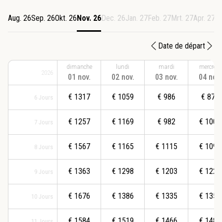
Aug. 26
Sep. 26
Okt. 26
Nov. 26
Dec. 26
Jan. 27
Feb. 27
Mrt. 27
Apr. 27
M
Date de départ
dimanche
lundi
mardi
mercredi
2026
01 nov.
02 nov.
03 nov.
04 nov.
€
1317
€
1059
€
986
€
872
6
Jours
€
1257
€
1169
€
982
€
1005
7
Jours
€
1567
€
1165
€
1115
€
1092
8
Jours
€
1363
€
1298
€
1203
€
1225
9
Jours
€
1676
€
1386
€
1335
€
1356
10
Jours
€
1584
€
1519
€
1466
€
1486
11
Jours