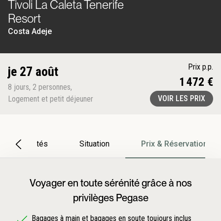
Tivoli La Caleta Tenerife
Resort
Costa Adeje
Prix p.p.
je 27 août
1 472 €
8
jours
,
2
personnes
,
VOIR LES PRIX
Logement et petit déjeuner
Particularités
Situation
Prix & Réservation
Voyager en toute sérénité grâce à nos
privilèges Pegase
Bagages à main et bagages en soute toujours inclus