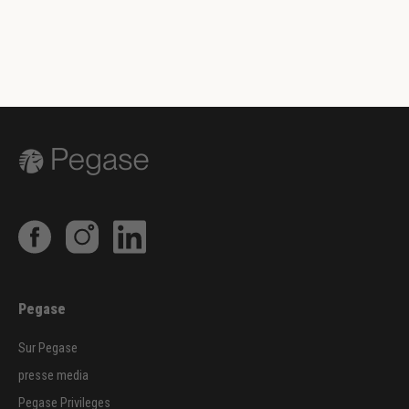
Pegase
Sur Pegase
presse media
Pegase Privileges