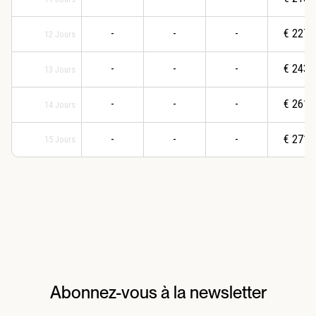
-
-
-
€
2277
12
Jours
-
-
-
€
2438
13
Jours
-
-
-
€
2613
14
Jours
-
-
-
€
2712
15
Jours
Abonnez-vous à la newsletter