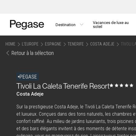
Vacances de luxe au
Destination
soleil
HOME
L'EUROPE
ESPAGNE
TENERIFE
COSTA ADEJE
TIVOLI 
Retour à la sélection
PEGASE
Tivoli La Caleta Tenerife Resort
Costa Adeje
Sur la prestigieuse Costa Adeje, le Tivoli La Caleta Tenerife 
et luxueux. Conçues dans des tons naturels, les chambres et
confort raffiné. Au milieu de jardins luxuriants, trois piscines
et des bars élégants invitent à des moments de détente inso
culinaire, vous ne manquerez de rien. Laissez-vous tenter pa