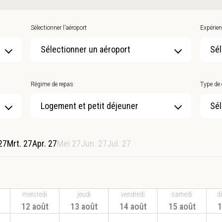
Sélectionner l'aéroport
Expérien
Sélectionner un aéroport
Sél
Régime de repas
Type de
Sél
27
Mrt. 27
Apr. 27
Mei 27
Jun. 27
Jul. 27
mercredi
jeudi
vendredi
samedi
d
12 août
13 août
14 août
15 août
1