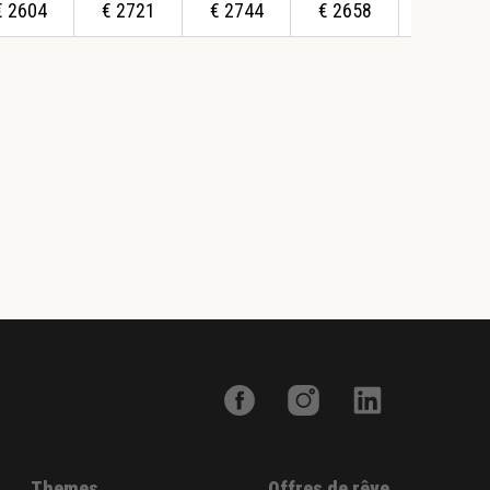
€
2604
€
2721
€
2744
€
2658
€
2462
Themes
Offres de rêve