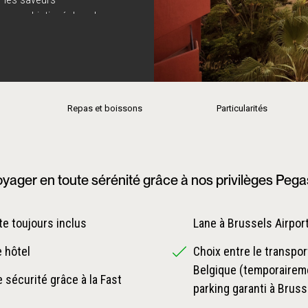
ers sophistiqué dans le
irigés par le chef
 l'hôtel dispose de deux
t d'un centre de remise en
e absolu et vous
Repas et boissons
Particularités
yager en toute sérénité grâce à nos privilèges Peg
e toujours inclus
Lane à Brussels Airpor
e hôtel
Choix entre le transpor
Belgique (temporaireme
 sécurité grâce à la Fast
parking garanti à Bruss