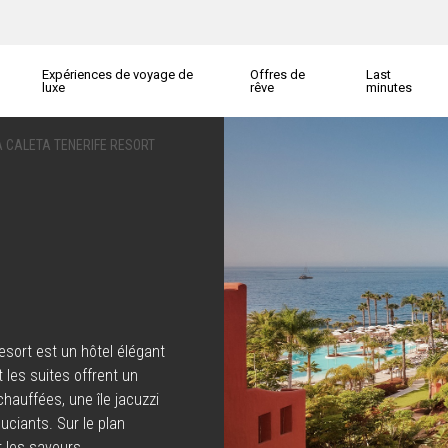
Expériences de voyage de
Offres de
Last
luxe
rêve
minutes
LA CALETA TENERIFE RESORT
Resort est un hôtel élégant
 les suites offrent un
 chauffées, une île jacuzzi
uciants. Sur le plan
r les saveurs