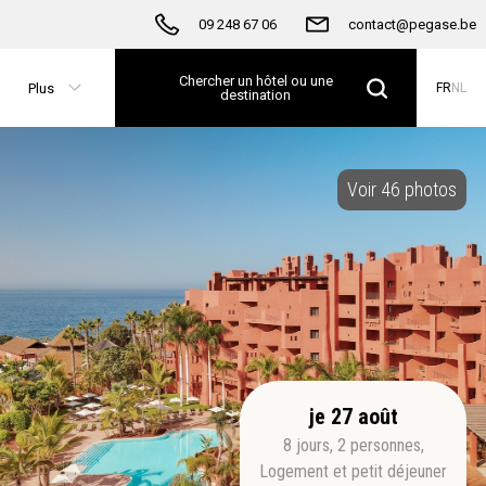
09 248 67 06
contact@pegase.be
Chercher un hôtel ou une
Plus
FR
NL
destination
Voir 46 photos
je 27 août
8
jours
,
2
personnes
,
Logement et petit déjeuner