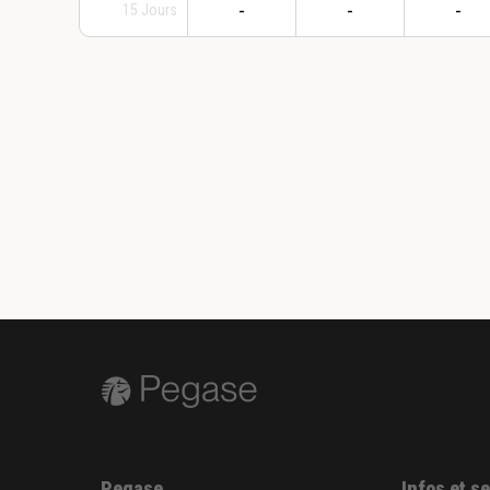
-
-
-
15
Jours
Pegase
Infos et s