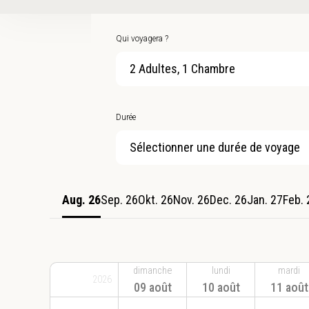
Qui voyagera ?
2 Adultes, 1 Chambre
Durée
Sélectionner une durée de voyage
Aug. 26
Sep. 26
Okt. 26
Nov. 26
Dec. 26
Jan. 27
Feb. 
dimanche
lundi
mardi
2026
09 août
10 août
11 août