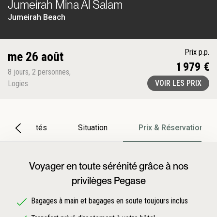
Jumeirah Mina Al Salam
Jumeirah Beach
Prix p.p.
me 26 août
1 979 €
8
jours
,
2
personnes
,
VOIR LES PRIX
Logies
Particularités
Situation
Prix & Réservation
Voyager en toute sérénité grâce à nos
privilèges Pegase
Bagages à main et bagages en soute toujours inclus