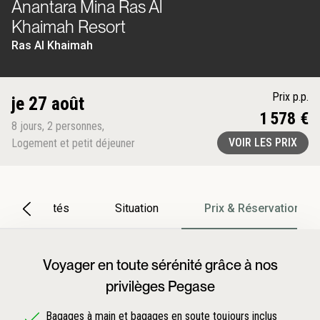
Anantara Mina Ras Al
Khaimah Resort
Ras Al Khaimah
Prix p.p.
je 27 août
1 578 €
8
jours
,
2
personnes
,
VOIR LES PRIX
Logement et petit déjeuner
Particularités
Situation
Prix & Réservation
Voyager en toute sérénité grâce à nos
privilèges Pegase
Bagages à main et bagages en soute toujours inclus