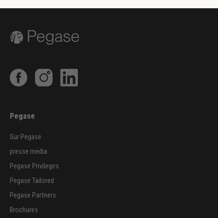
Pegase
Sur Pegase
presse media
Pegase Privileges
Pegase Tailored
Pegase Partners
Brochures