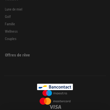
Lune de miel
Golf
Famille
Wellness
Couples
Offres de rêve