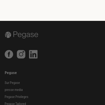
Pegase
Sur Pegase
presse media
Pegase Privileges
Pegase Tailored