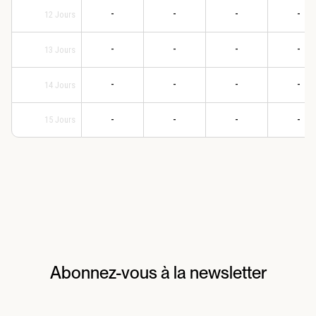
-
-
-
-
12
Jours
-
-
-
-
13
Jours
-
-
-
-
14
Jours
-
-
-
-
15
Jours
Abonnez-vous à la newsletter