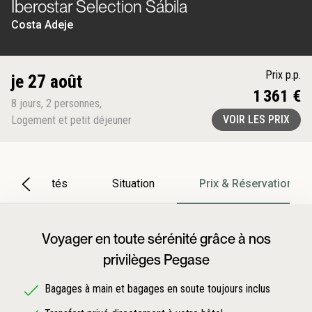
Iberostar Selection Sábila
Costa Adeje
Prix p.p.
je 27 août
1 361 €
8
jours
,
2
personnes
,
VOIR LES PRIX
Logement et petit déjeuner
Particularités
Situation
Prix & Réservation
Voyager en toute sérénité grâce à nos
privilèges Pegase
Bagages à main et bagages en soute toujours inclus