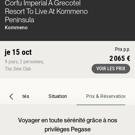
Corfu Imperial A Grecotel
Resort To Live At Kommeno
Peninsula
Kommeno
Prix p.p.
je 15 oct
2 065 €
9
jours
,
2
personnes
,
VOIR LES PRIX
The Dine Club
Particularités
Situation
Prix & Réservation
Voyager en toute sérénité grâce à nos
privilèges Pegase