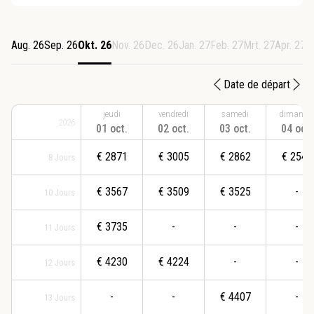
Aug. 26
Sep. 26
Okt. 26
Nov. 26
Dec. 26
Jan. 27
Feb. 27
Mrt. 27
Apr. 27
M
Date de départ
jeudi
vendredi
samedi
dimanch
2026
01 oct.
02 oct.
03 oct.
04 oct.
€
2871
€
3005
€
2862
€
2548
8
Jours
€
3567
€
3509
€
3525
-
10
Jours
€
3735
-
-
-
11
Jours
€
4230
€
4224
-
-
12
Jours
-
-
€
4407
-
13
Jours