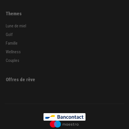
Themes
Lune de miel
Golf
Famille
Wellness
Couples
Offres de rêve