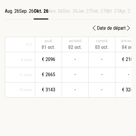
Aug. 26
Sep. 26
Okt. 26
Nov. 26
Dec. 26
Jan. 27
Feb. 27
Mrt. 27
Apr. 27
M
Date de départ
jeudi
vendredi
samedi
dimanch
2026
01 oct.
02 oct.
03 oct.
04 oct.
€
2096
-
-
€
2181
8
Jours
€
2665
-
-
-
11
Jours
€
3143
-
-
€
3240
15
Jours