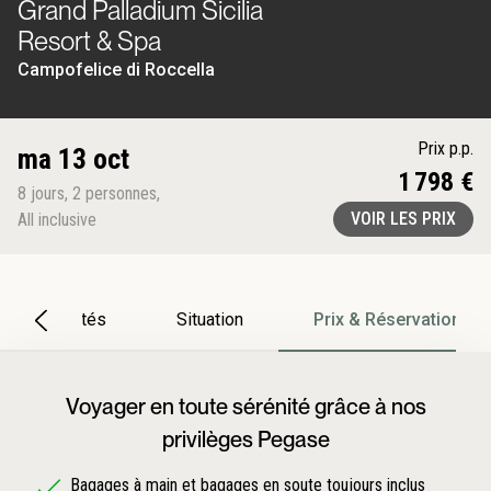
Grand Palladium Sicilia
Resort & Spa
Campofelice di Roccella
Prix p.p.
ma 13 oct
1 798 €
8
jours
,
2
personnes
,
VOIR LES PRIX
All inclusive
Particularités
Situation
Prix & Réservation
Voyager en toute sérénité grâce à nos
privilèges Pegase
Bagages à main et bagages en soute toujours inclus