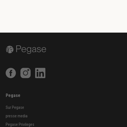
Pegase
Sur Pegase
presse media
Pegase Privileges