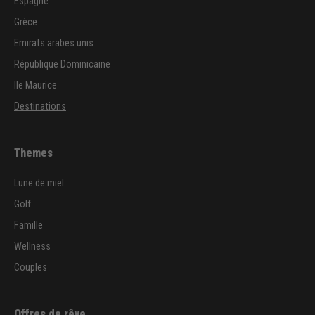
Espagne
Grèce
Emirats arabes unis
République Dominicaine
Ile Maurice
Destinations
Themes
Lune de miel
Golf
Famille
Wellness
Couples
Offres de rêve