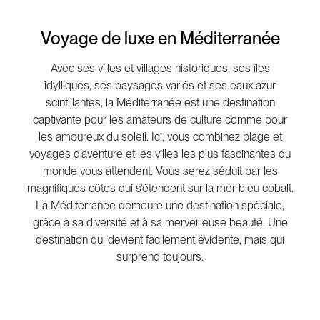
Voyage de luxe en Méditerranée
Avec
ses
villes
et villages
historiques
,
ses
îles
idylliques
,
ses
paysages
variés
et
ses
eaux
azur
scintillantes
, la
Méditerranée
est
une
destination
captivante
pour les amateurs de culture
comme
pour
les
amoureux
du soleil. Ici,
vous
combinez
plage et
voyages
d'aventure
et les
villes
les plus
fascinantes
du
monde
vous
attendent
. Vous
serez
séduit
par les
magnifiques
côtes
qui
s'étendent
sur la
mer
bleu cobalt.
La
Méditerranée
demeure
une
destination
spéciale
,
grâce à
sa
diversité
et à
sa
merveilleuse
beauté
. Une
destination qui
devient
facilement
évidente
,
mais
qui
surprend
toujours
.