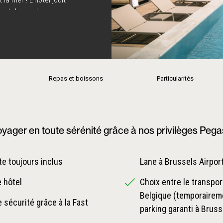
uvent de nombreuses
own est le point de départ
Repas et boissons
Particularités
yager en toute sérénité grâce à nos privilèges Peg
e toujours inclus
Lane à Brussels Airpor
e hôtel
Choix entre le transpor
Belgique (temporaireme
 sécurité grâce à la Fast
parking garanti à Bruss