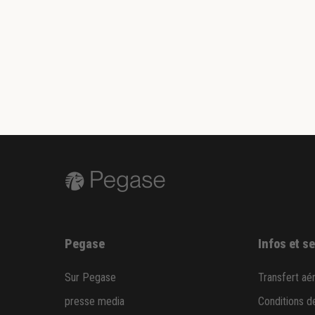
Pegase
Infos et s
Sur Pegase
Transfert aé
presse media
Conditions d