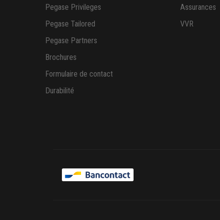
Pegase Privileges
Assurances
Pegase Tailored
VVR
Pegase Partners
Brochures
Formulaire de contact
Durabilité