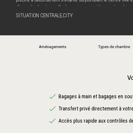
d'une situation tranquille dans une zone piétonne où se tro
terrasses, restaurants et boutiques. Le Barceló Funchal Oldt
SITUATION CENTRALE
,
CITY
idéal pour découvrir Funchal et son centre historique.
Aménagements
Types de chambre
Vo
Bagages à main et bagages en sout
Transfert privé directement à votr
Accès plus rapide aux contrôles de