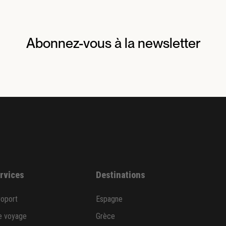
Abonnez-vous à la newsletter
ervices
Destinations
roport
Espagne
e voyage
Grèce