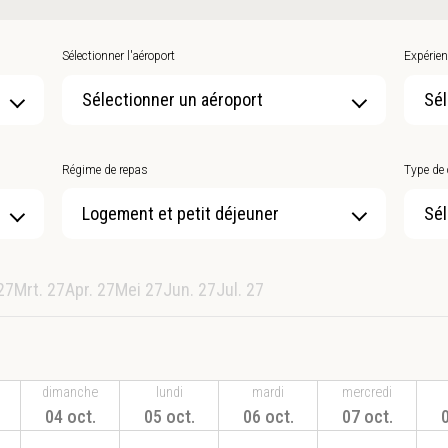
Sélectionner l'aéroport
Expérien
Sélectionner un aéroport
Sél
Régime de repas
Type de
Sél
27
Mrt. 27
Apr. 27
Mei 27
Jun. 27
Jul. 27
dimanche
lundi
mardi
mercredi
04 oct.
05 oct.
06 oct.
07 oct.
0