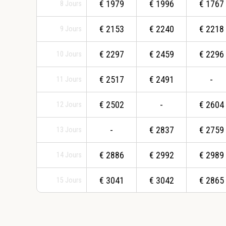
€
1979
€
1996
€
1767
8
Jours
€
2153
€
2240
€
2218
9
Jours
€
2297
€
2459
€
2296
10
Jours
€
2517
€
2491
-
11
Jours
€
2502
-
€
2604
12
Jours
-
€
2837
€
2759
13
Jours
€
2886
€
2992
€
2989
14
Jours
€
3041
€
3042
€
2865
15
Jours