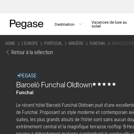
Vacances de luxe au
Destination
soleil
HOME
L'EUROPE
PORTUGAL
MADÈRE
FUNCHAL
BARCELÓ FU
Retour à la sélection
PEGASE
Barceló Funchal Oldtown
Funchal
Le récent hôtel Barceló Funchal Oldtown jouit d'une excellente
de Funchal. Proposant un style moderne et contemporain a
suites, les plus grands atouts de l'hôtel sont sans aucun 
extrêmement central et la magnifique terrasse rooftop ‘B-He
piscine à débordement invitante surplombant le centre-ville et 