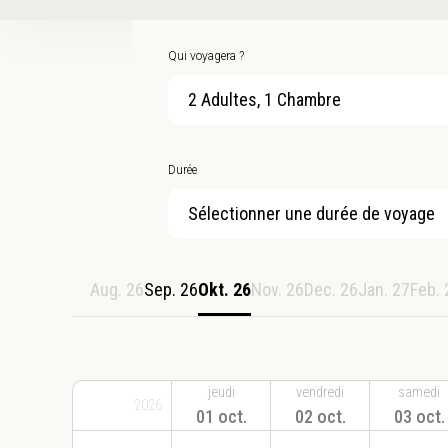
Qui voyagera ?
2 Adultes, 1 Chambre
Durée
Sélectionner une durée de voyage
Aug. 26
Sep. 26
Okt. 26
Nov. 26
Dec. 26
Jan. 27
Feb. 
jeudi
vendredi
samedi
2026
01 oct.
02 oct.
03 oct.