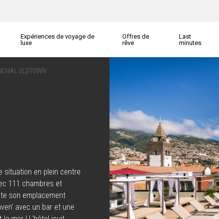
Expériences de voyage de
Offres de
Last
luxe
rêve
minutes
NCHAL OLDTOWN
 situation en plein centre
vec 111 chambres et
doute son emplacement
aven’ avec un bar et une
la mer ! L'hôtel jouit