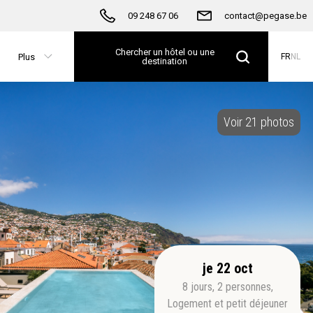
09 248 67 06
contact@pegase.be
Chercher un hôtel ou une
Plus
FR
NL
destination
Voir 21 photos
je 22 oct
8
jours
,
2
personnes
,
Logement et petit déjeuner