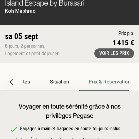
Island Escape by Burasari
Koh Maphrao
Prix p.p.
sa 05 sept
1 415 €
8
jours
,
2
personnes
,
VOIR LES PRIX
Logement et petit déjeuner
Particularités
Situation
Prix & Réservation
Voyager en toute sérénité grâce à nos
privilèges Pegase
Bagages à main et bagages en soute toujours inclus