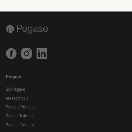
Pegase
Sur Pegase
presse media
Pegase Privileges
Pegase Tailored
Pegase Partners