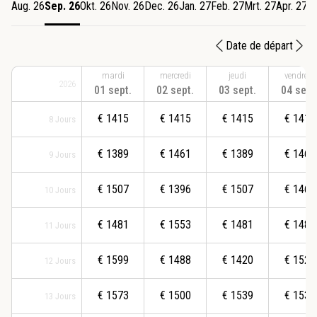
Aug. 26
Sep. 26
Okt. 26
Nov. 26
Dec. 26
Jan. 27
Feb. 27
Mrt. 27
Apr. 27
M
Date de départ
mardi
mercredi
jeudi
vendredi
2026
01 sept.
02 sept.
03 sept.
04 sept
€
1415
€
1415
€
1415
€
1415
8
Jours
€
1389
€
1461
€
1389
€
1461
9
Jours
€
1507
€
1396
€
1507
€
1469
10
Jours
€
1481
€
1553
€
1481
€
1481
11
Jours
€
1599
€
1488
€
1420
€
1527
12
Jours
€
1573
€
1500
€
1539
€
1534
13
Jours