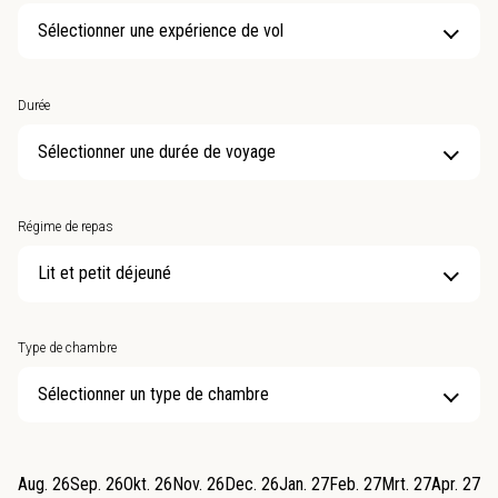
Sélectionner une expérience de vol
Durée
Sélectionner une durée de voyage
Régime de repas
Type de chambre
Sélectionner un type de chambre
Aug. 26
Sep. 26
Okt. 26
Nov. 26
Dec. 26
Jan. 27
Feb. 27
Mrt. 27
Apr. 27
Me