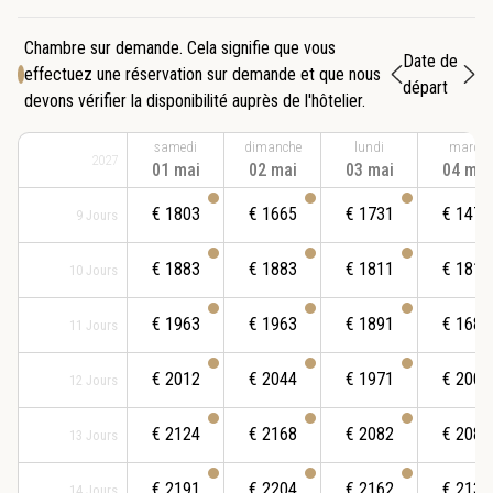
Chambre sur demande. Cela signifie que vous
Date de
effectuez une réservation sur demande et que nous
départ
devons vérifier la disponibilité auprès de l'hôtelier.
samedi
dimanche
lundi
mardi
2027
01 mai
02 mai
03 mai
04 mai
€
1803
€
1665
€
1731
€
1472
9
Jours
€
1883
€
1883
€
1811
€
1811
10
Jours
€
1963
€
1963
€
1891
€
1687
11
Jours
€
2012
€
2044
€
1971
€
2001
12
Jours
€
2124
€
2168
€
2082
€
2082
13
Jours
€
2191
€
2204
€
2162
€
2132
14
Jours