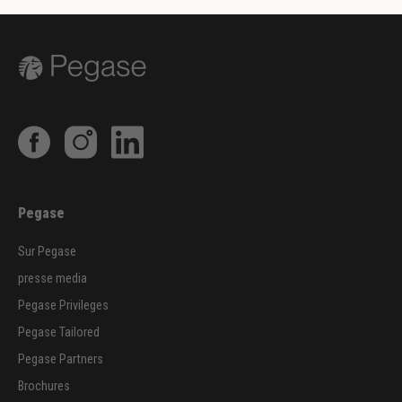
Pegase
Sur Pegase
presse media
Pegase Privileges
Pegase Tailored
Pegase Partners
Brochures