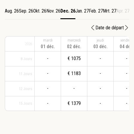
Aug. 26
Sep. 26
Okt. 26
Nov. 26
Dec. 26
Jan. 27
Feb. 27
Mrt. 27
Apr. 27
Me
Date de départ
mardi
mercredi
jeudi
vendredi
2026
01 déc.
02 déc.
03 déc.
04 déc.
-
€
1075
-
-
8
Jours
-
€
1183
-
-
11
Jours
-
-
-
-
12
Jours
-
€
1379
-
-
15
Jours