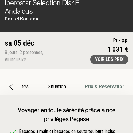
Iberostar Selection Diar El
Andalous
Port el Kantaoui
Prix p.p.
sa 05 déc
1 031 €
8
jours
,
2
personnes
,
VOIR LES PRIX
All inclusive
Particularités
Situation
Prix & Réservation
Voyager en toute sérénité grâce à nos
privilèges Pegase
Bagages à main et bagages en soute toujours inclus