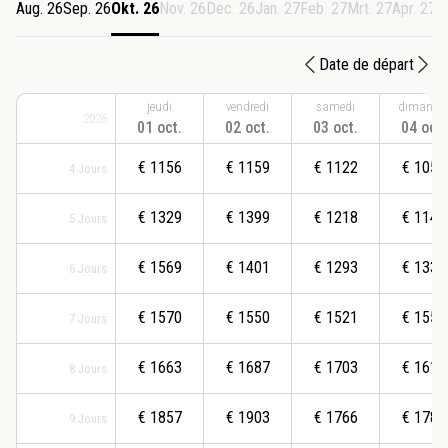
Aug. 26
Sep. 26
Okt. 26
Nov. 26
Dec. 26
Jan. 27
Feb. 27
Mrt. 27
Apr. 27
M
Date de départ
jeudi
vendredi
samedi
dimanch
2026
01 oct.
02 oct.
03 oct.
04 oct.
€
1156
€
1159
€
1122
€
1052
4
Jours
€
1329
€
1399
€
1218
€
1145
5
Jours
€
1569
€
1401
€
1293
€
1339
6
Jours
€
1570
€
1550
€
1521
€
1555
7
Jours
€
1663
€
1687
€
1703
€
1618
8
Jours
€
1857
€
1903
€
1766
€
1786
9
Jours