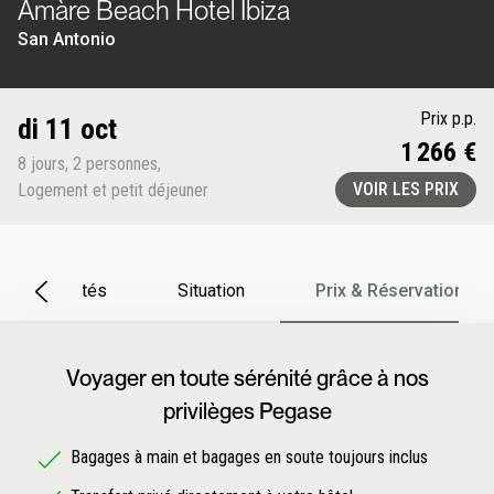
Amàre Beach Hotel Ibiza
San Antonio
Prix p.p.
di 11 oct
1 266 €
8
jours
,
2
personnes
,
VOIR LES PRIX
Logement et petit déjeuner
Particularités
Situation
Prix & Réservation
Voyager en toute sérénité grâce à nos
privilèges Pegase
Bagages à main et bagages en soute toujours inclus