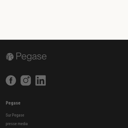
Pegase
Sur Pegase
presse media