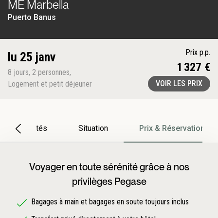
ME Marbella
Puerto Banus
Prix p.p.
lu 25 janv
1 327 €
8
jours
,
2
personnes
,
VOIR LES PRIX
Logement et petit déjeuner
Particularités
Situation
Prix & Réservation
Voyager en toute sérénité grâce à nos
privilèges Pegase
Bagages à main et bagages en soute toujours inclus