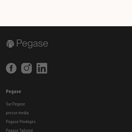
Pegase
Sur Pegase
presse media
Pegase Privileges
Pegase Tailored