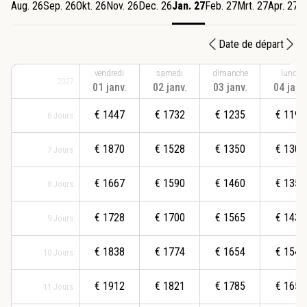
Aug. 26
Sep. 26
Okt. 26
Nov. 26
Dec. 26
Jan. 27
Feb. 27
Mrt. 27
Apr. 27
M
Date de départ
vendredi
samedi
dimanche
lundi
2027
01 janv.
02 janv.
03 janv.
04 janv
€
1447
€
1732
€
1235
€
1197
6
Jours
€
1870
€
1528
€
1350
€
1307
7
Jours
€
1667
€
1590
€
1460
€
1354
8
Jours
€
1728
€
1700
€
1565
€
1437
9
Jours
€
1838
€
1774
€
1654
€
1547
10
Jours
€
1912
€
1821
€
1785
€
1657
11
Jours