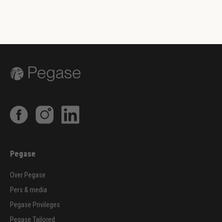
Pegase
Over Pegase
Pers & media
Pegase Privileges
Pegase Tailored