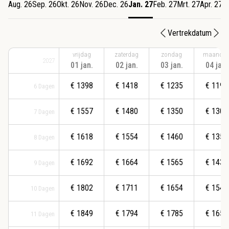
Aug. 26
Sep. 26
Okt. 26
Nov. 26
Dec. 26
Jan. 27
Feb. 27
Mrt. 27
Apr. 27
M
Vertrekdatum
vrijdag
zaterdag
zondag
maanda
2027
01 jan.
02 jan.
03 jan.
04 jan.
€
1398
€
1418
€
1235
€
1197
6
Dagen
€
1557
€
1480
€
1350
€
1307
7
Dagen
€
1618
€
1554
€
1460
€
1354
8
Dagen
€
1692
€
1664
€
1565
€
1437
9
Dagen
€
1802
€
1711
€
1654
€
1547
10
Dagen
€
1849
€
1794
€
1785
€
1657
11
Dagen