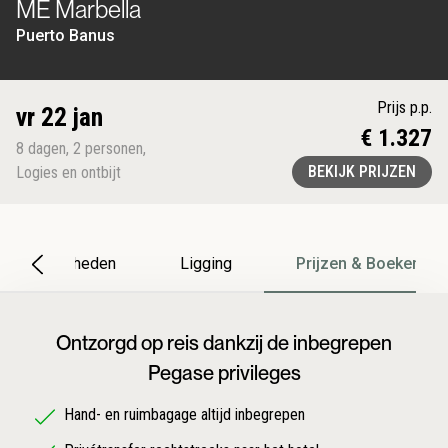
ME Marbella
Puerto Banus
Prijs p.p.
vr 22 jan
€ 1.327
8
dagen
,
2
personen
,
BEKIJK PRIJZEN
Logies en ontbijt
Bijzonderheden
Ligging
Prijzen & Boeken
Ontzorgd op reis dankzij de inbegrepen
Pegase privileges
Hand- en ruimbagage altijd inbegrepen