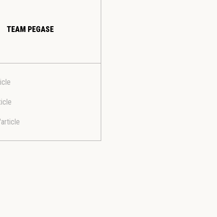
TEAM PEGASE
icle
ticle
'article