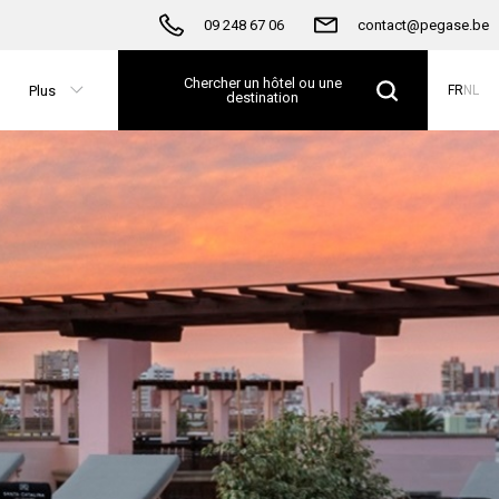
09 248 67 06
contact@pegase.be
Chercher un hôtel ou une
Plus
FR
NL
destination