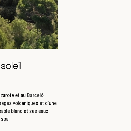
soleil
zarote et au
Barceló
ysages volcaniques et d'une
sable blanc et ses eaux
e spa.