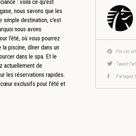
uciance : voilà ce qu'est
egase, nous savons que les
 simple destination, c'est
urquoi nous avons
our l'été, où vous pourrez
la piscine, dîner dans un
Pin cet art
urcer dans le spa. Et le
Tweet l'ar
ez actuellement de
ur les réservations rapides.
Partagez l
œur exclusifs pour l'été et