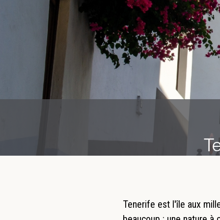
Te
Tenerife est l'île aux mill
beaucoup : une nature à c