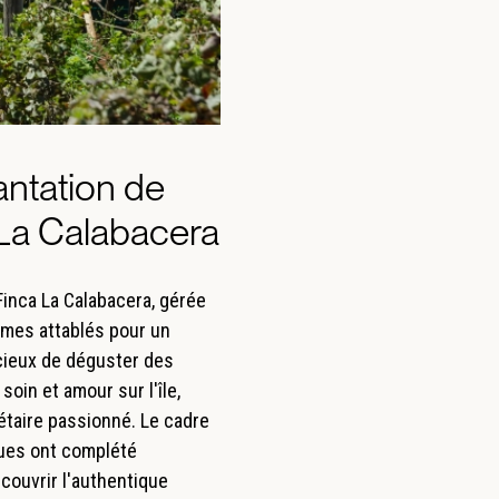
antation de
La Calabacera
Finca La Calabacera, gérée
mmes attablés pour un
icieux de déguster des
soin et amour sur l'île,
iétaire passionné. Le cadre
ques ont complété
écouvrir l'authentique