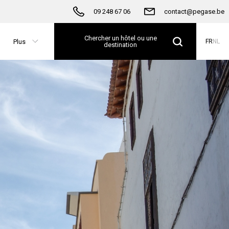
09 248 67 06
contact@pegase.be
Chercher un hôtel ou une
Plus
FR
NL
destination