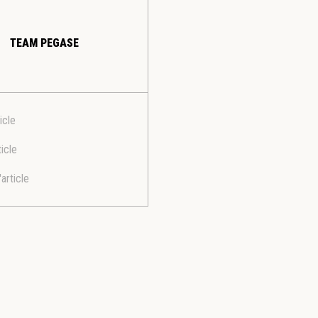
TEAM PEGASE
icle
ticle
'article