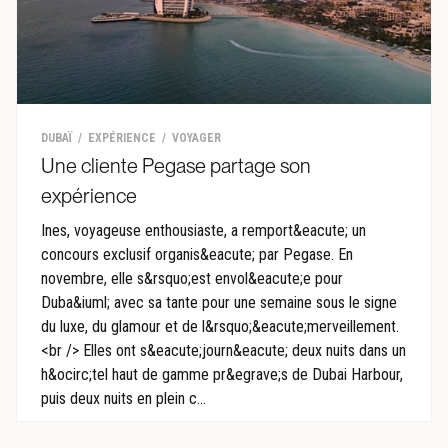
DUBAÏ
EXPÉRIENCE
VOYAGER
Une cliente Pegase partage son
expérience
Ines, voyageuse enthousiaste, a remport&eacute; un
concours exclusif organis&eacute; par Pegase. En
novembre, elle s&rsquo;est envol&eacute;e pour
Duba&iuml; avec sa tante pour une semaine sous le signe
du luxe, du glamour et de l&rsquo;&eacute;merveillement.
<br /> Elles ont s&eacute;journ&eacute; deux nuits dans un
h&ocirc;tel haut de gamme pr&egrave;s de Dubai Harbour,
puis deux nuits en plein c...