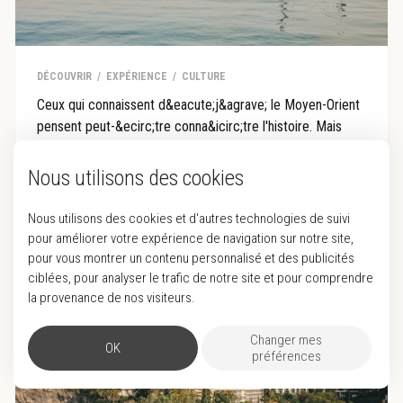
DÉCOUVRIR
EXPÉRIENCE
CULTURE
Ceux qui connaissent d&eacute;j&agrave; le Moyen-Orient
pensent peut-&ecirc;tre conna&icirc;tre l'histoire. Mais
Doha prouve le contraire. Moins grandiose, moins
bruyante, mais d'autant plus riche en exp&eacute;riences.
Nous utilisons des cookies
Ma&iuml;t&eacute; Quijo, Luxury Travel Advisor, s'est
r&eacute;cemment rendue au Qatar et en est revenue
Nous utilisons des cookies et d'autres technologies de suivi
avec une conclusion claire : ceux qui regardent au-
pour améliorer votre expérience de navigation sur notre site,
del&agrave; des destinat...
pour vous montrer un contenu personnalisé et des publicités
ciblées, pour analyser le trafic de notre site et pour comprendre
la provenance de nos visiteurs.
Changer mes
OK
préférences