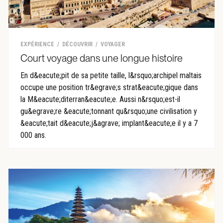
EXPÉRIENCE
DÉCOUVRIR
VOYAGER
Court voyage dans une longue histoire
En d&eacute;pit de sa petite taille, l&rsquo;archipel maltais
occupe une position tr&egrave;s strat&eacute;gique dans
la M&eacute;diterran&eacute;e. Aussi n&rsquo;est-il
gu&egrave;re &eacute;tonnant qu&rsquo;une civilisation y
&eacute;tait d&eacute;j&agrave; implant&eacute;e il y a 7
000 ans.