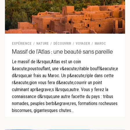
EXPÉRIENCE
NATURE
DÉCOUVRIR
VOYAGER
MAROC
Massif de l’Atlas : une beauté sans pareille
Le massif de l&rsquo;Atlas est un coin
&eacute;poustouflant, une v&eacute;ritable bouff&eacute;e
d&rsquo;air frais au Maroc. Un p&eacute;riple dans cette
r&eacute;gion vous fera d&eacute;couvrir un point
culminant apr&egrave;s l&rsquo;autre. Vous y ferez la
connaissance d&rsquo;une autre facette du pays : tribus
nomades, peuples berb&egrave;res, formations rocheuses
biscornues, gigantesques chutes...