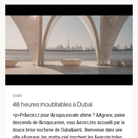
DUBAÏ
48 heures inoubliables à Dubaï
<p>Pr&ecirc;t pour l&rsquo;escale ultime ? &Agrave; peine
descendu de l&rsquo;avion, vous &ecirc;tes accueilli par la
douce brise nocturne de Duba&iuml;. Bienvenue dans une
ville o&ugrave; les gratte-ciel touchent les &eacute;toiles