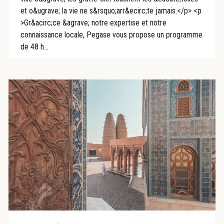
et o&ugrave; la vie ne s&rsquo;arr&ecirc;te jamais.</p> <p
>Gr&acirc;ce &agrave; notre expertise et notre
connaissance locale, Pegase vous propose un programme
de 48 h...