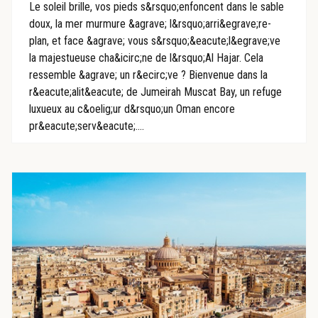
Le soleil brille, vos pieds s&rsquo;enfoncent dans le sable
doux, la mer murmure &agrave; l&rsquo;arri&egrave;re-
plan, et face &agrave; vous s&rsquo;&eacute;l&egrave;ve
la majestueuse cha&icirc;ne de l&rsquo;Al Hajar. Cela
ressemble &agrave; un r&ecirc;ve ? Bienvenue dans la
r&eacute;alit&eacute; de Jumeirah Muscat Bay, un refuge
luxueux au c&oelig;ur d&rsquo;un Oman encore
pr&eacute;serv&eacute;....