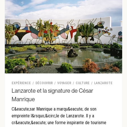
EXPÉRIENCE
DÉCOUVRIR
VOYAGER
CULTURE
LANZAROTE
Lanzarote et la signature de César
Manrique
C&eacute;sar Manrique a marqu&eacute; de son
empreinte l&rsquo;&icirc;le de Lanzarote. Il y a
cr&eacute;&eacute; une forme inspirante de tourisme