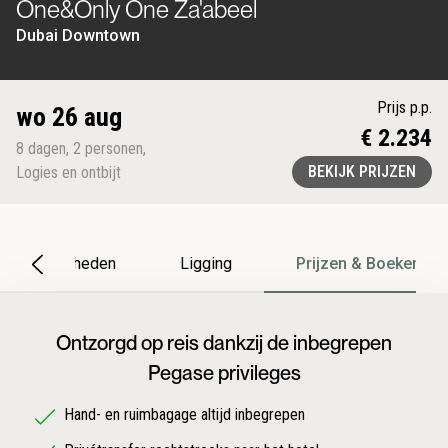
One&Only One Za'abeel
Dubai Downtown
Prijs p.p.
wo 26 aug
€ 2.234
8
dagen
,
2
personen
,
BEKIJK PRIJZEN
Logies en ontbijt
Bijzonderheden
Ligging
Prijzen & Boeken
Ontzorgd op reis dankzij de inbegrepen
Pegase privileges
Hand- en ruimbagage altijd inbegrepen