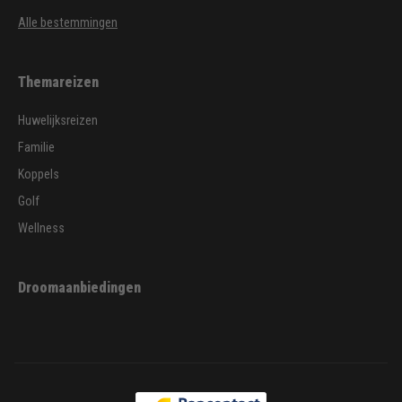
Alle bestemmingen
Themareizen
Huwelijksreizen
Familie
Koppels
Golf
Wellness
Droomaanbiedingen