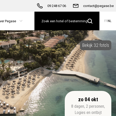
09 248 67 06
contact@pegase.be
ver Pegase
Zoek een hotel of bestemming
FR
NL
Bekijk 32 foto's
zo 04 okt
8
dagen
,
2
personen
,
Logies en ontbijt