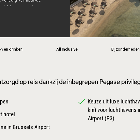
gericht, en sommige
stekende restaurants,
en toegankelijke spa
art op tijdens een duik,
ende onbewoonde eilanden.
en en drinken
All Inclusive
Bijzonderheden
tzorgd op reis dankzij de inbegrepen Pegase privile
epen
Keuze uit luxe luchthave
km) voor luchthavens i
t hotel
Airport (P3)
ane in Brussels Airport