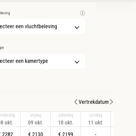
leving
ecteer een vluchtbeleving
pe
ecteer een kamertype
Vertrekdatum
onderdag
vrijdag
zaterdag
zondag
maandag
08 okt.
09 okt.
10 okt.
11 okt.
12 okt.
€
2282
€
2130
€
2199
-
-