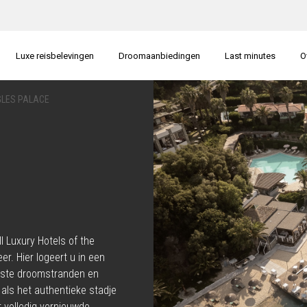
Luxe reisbelevingen
Droomaanbiedingen
Last minutes
O
LES PALACE
l Luxury Hotels of the
er. Hier logeert u in een
oiste droomstranden en
t als het authentieke stadje
 volledig vernieuwde