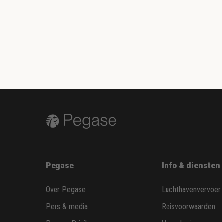
Pegase
Info & diensten
Over Pegase
Luchthavenvervoer
Pers & media
Reisvoorwaarden