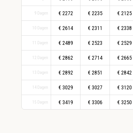
€
2272
€
2235
€
2125
9
Dagen
€
2614
€
2311
€
2338
10
Dagen
€
2489
€
2523
€
2529
11
Dagen
€
2862
€
2714
€
2665
12
Dagen
€
2892
€
2851
€
2842
13
Dagen
€
3029
€
3027
€
3120
14
Dagen
€
3419
€
3306
€
3250
15
Dagen