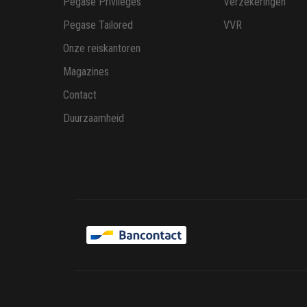
Pegase Privileges
Verzekeringen
Pegase Tailored
VVR
Onze reiskantoren
Magazines
Contact
Duurzaamheid