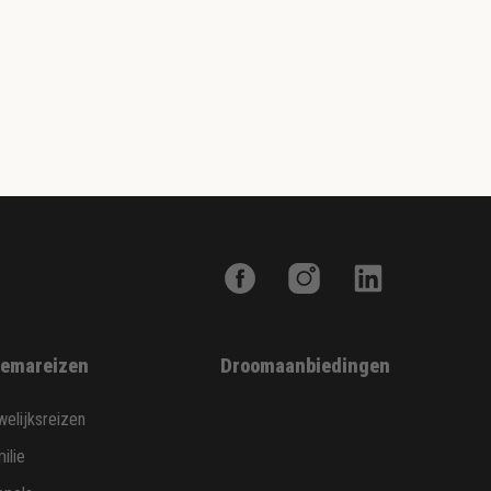
emareizen
Droomaanbiedingen
elijksreizen
ilie