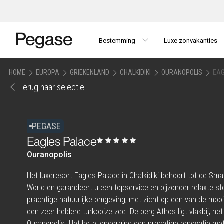
Bestemming
Luxe zonvakanties
HOME
EUROPA
GRIEKENLAND
CHALKIDIKI
OURANOPOLIS
EAG
Terug naar selectie
PEGASE
Eagles Palace
Ouranopolis
Het luxeresort Eagles Palace in Chalkidiki behoort tot de Smal
World en garandeert u een topservice en bijzonder relaxte sfe
prachtige natuurlijke omgeving, met zicht op een van de mo
een zeer heldere turkooize zee. De berg Athos ligt vlakbij, ne
Ouranopolis. Het hotel onderging een prachtige renovatie met