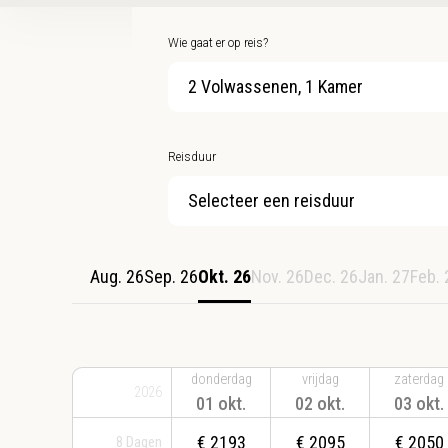
Wie gaat er op reis?
2 Volwassenen, 1 Kamer
Reisduur
Selecteer een reisduur
Aug. 26
Sep. 26
Okt. 26
Nov. 26
Dec. 26
Jan. 27
Feb. 
donderdag
vrijdag
zaterdag
2026
01 okt.
02 okt.
03 okt.
€
2193
€
2095
€
2050
8
Dagen