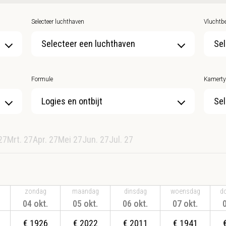
Selecteer luchthaven
Vluchtbe
Selecteer een luchthaven
Sel
Formule
Kamerty
Sel
27
Mrt. 27
Apr. 27
Mei 27
Jun. 27
Jul. 27
zondag
maandag
dinsdag
woensdag
d
04 okt.
05 okt.
06 okt.
07 okt.
€
1926
€
2022
€
2011
€
1941