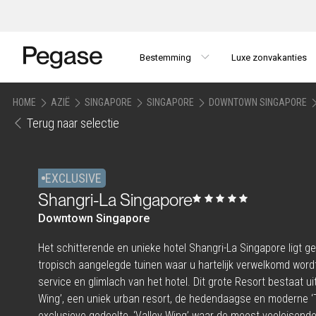
Bestemming
Luxe zonvakanties
HOME
AZIË
SINGAPORE
SINGAPORE
DOWNTOWN SINGAPORE
Terug naar selectie
EXCLUSIVE
Shangri-La Singapore
Downtown Singapore
Het schitterende en unieke hotel Shangri-La Singapore ligt g
tropisch aangelegde tuinen waar u hartelijk verwelkomd word
service en glimlach van het hotel. Dit grote Resort bestaat ui
Wing’, een uniek urban resort, de hedendaagse en moderne ‘
exclusieve gedeelte, ‘Valley Wing’ waar de meest veeleisende