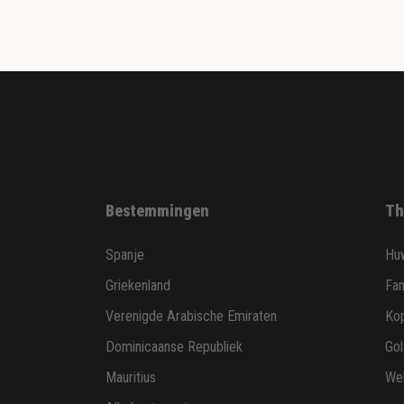
Bestemmingen
Th
Spanje
Huw
Griekenland
Fam
Verenigde Arabische Emiraten
Ko
Dominicaanse Republiek
Gol
Mauritius
Wel