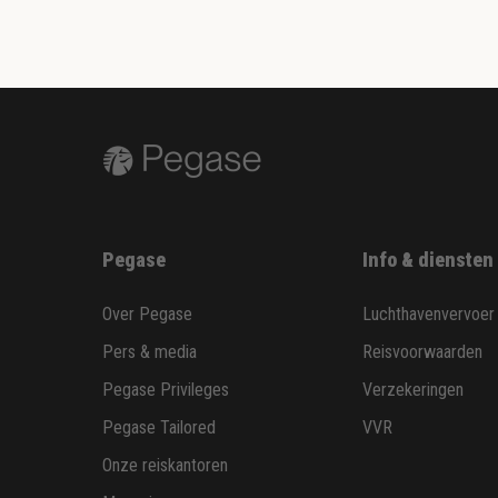
Pegase
Info & diensten
Over Pegase
Luchthavenvervoer
Pers & media
Reisvoorwaarden
Pegase Privileges
Verzekeringen
Pegase Tailored
VVR
Onze reiskantoren