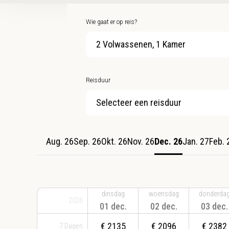
Wie gaat er op reis?
2 Volwassenen, 1 Kamer
Reisduur
Selecteer een reisduur
Aug. 26
Sep. 26
Okt. 26
Nov. 26
Dec. 26
Jan. 27
Feb. 
dinsdag
woensdag
donderda
2026
01 dec.
02 dec.
03 dec.
€
2135
€
2096
€
2382
7
Dagen