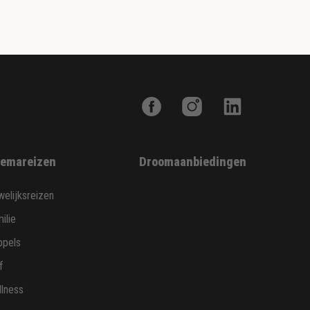
emareizen
Droomaanbiedingen
elijksreizen
ilie
ppels
f
lness