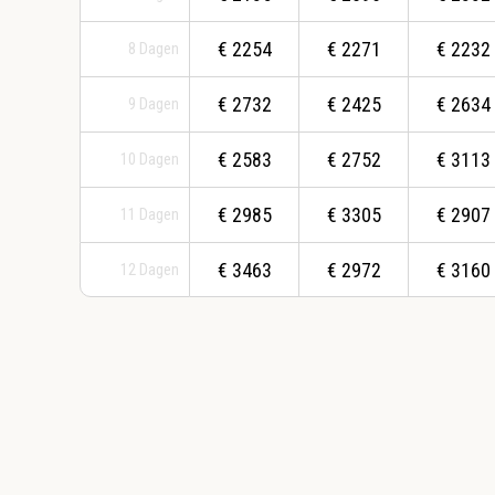
€
2254
€
2271
€
2232
8
Dagen
€
2732
€
2425
€
2634
9
Dagen
€
2583
€
2752
€
3113
10
Dagen
€
2985
€
3305
€
2907
11
Dagen
€
3463
€
2972
€
3160
12
Dagen