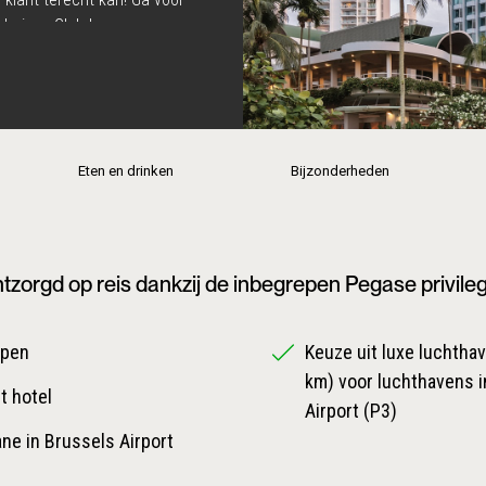
n Horizon Club kamers voor
hier eveneens terecht en
ankzij het het mooie en
n dit allemaal in hartje
Eten en drinken
Bijzonderheden
tzorgd op reis dankzij de inbegrepen Pegase privile
epen
Keuze uit luxe luchthave
km) voor luchthavens i
t hotel
Airport (P3)
ane in Brussels Airport