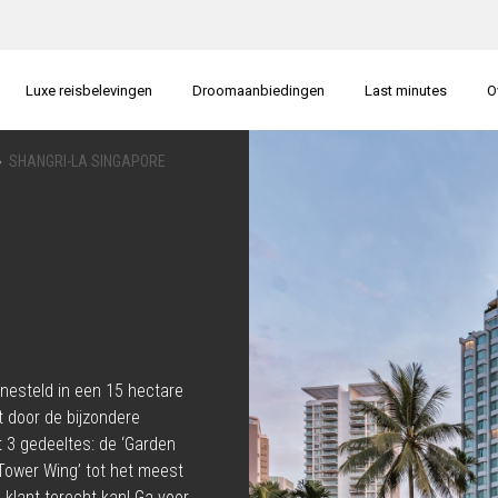
Luxe reisbelevingen
Droomaanbiedingen
Last minutes
O
SHANGRI-LA SINGAPORE
enesteld in een 15 hectare
t door de bijzondere
t 3 gedeeltes: de ‘Garden
Tower Wing’ tot het meest
 klant terecht kan! Ga voor