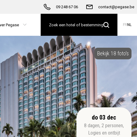
09 248 67 06
contact@pegase.be
ver Pegase
Zoek een hotel of bestemming
FR
NL
Bekijk 18 foto's
do 03 dec
8
dagen
,
2
personen
,
Logies en ontbijt