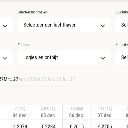
Selecteer luchthaven
Vluchtbe
Selecteer een luchthaven
Sel
Formule
Kamerty
Sel
27
Mrt. 27
Apr. 27
Mei 27
Jun. 27
Jul. 27
g
vrijdag
zaterdag
zondag
maandag
04 dec.
05 dec.
06 dec.
07 dec.
0
€
2078
€
2284
€
2615
€
2206