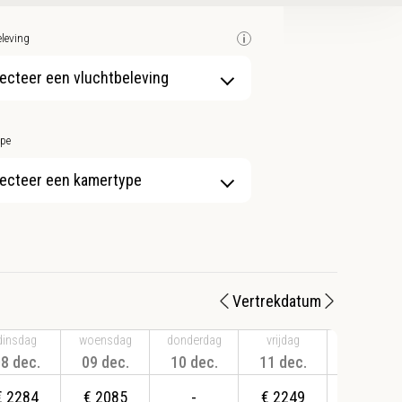
leving
ecteer een vluchtbeleving
pe
ecteer een kamertype
Vertrekdatum
dinsdag
woensdag
donderdag
vrijdag
zaterdag
8 dec.
09 dec.
10 dec.
11 dec.
12 dec.
€
2284
€
2085
-
€
2249
€
2809