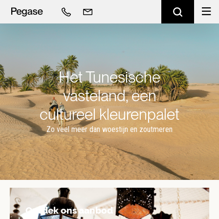
Het Tunesische
vasteland, een
cultureel kleurenpalet
Zo veel meer dan woestijn en zoutmeren
Ontdek ons aanbod