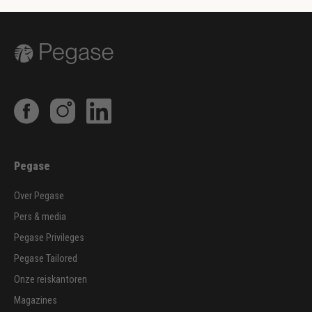
Pegase
Over Pegase
Pers & media
Pegase Privileges
Pegase Tailored
Onze reiskantoren
Magazines