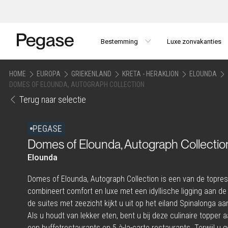
Bestemming
Luxe zonvakanties
HOME
EUROPA
GRIEKENLAND
KRETA - HERAKLION
ELOUNDA
DOMES OF ELOUNDA, AUTOGRAPH COLLECTION
Terug naar selectie
PEGASE
Domes of Elounda, Autograph Collectio
Elounda
Domes of Elounda, Autograph Collection is een van de topres
combineert comfort en luxe met een idyllische ligging aan de
de suites met zeezicht kijkt u uit op het eiland Spinalonga a
Als u houdt van lekker eten, bent u bij deze culinaire topper 
een buffetrestaurants en 5 à-la-carte restaurants. Terwijl u 