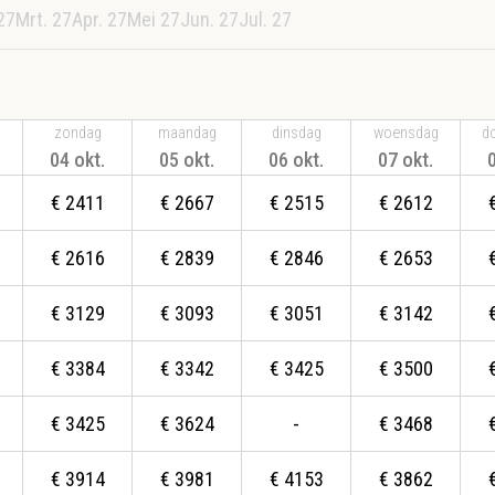
27
Mrt. 27
Apr. 27
Mei 27
Jun. 27
Jul. 27
zondag
maandag
dinsdag
woensdag
d
04 okt.
05 okt.
06 okt.
07 okt.
€
2411
€
2667
€
2515
€
2612
€
2616
€
2839
€
2846
€
2653
€
3129
€
3093
€
3051
€
3142
€
3384
€
3342
€
3425
€
3500
€
3425
€
3624
-
€
3468
€
3914
€
3981
€
4153
€
3862