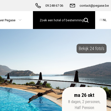
09 248 67 06
contact@pegase.be
ver Pegase
Zoek een hotel of bestemming
FR
NL
Bekijk 24 foto's
ma 26 okt
8
dagen
,
2
personen
,
Half Pension