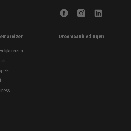
emareizen
Droomaanbiedingen
elijksreizen
ilie
ppels
f
lness