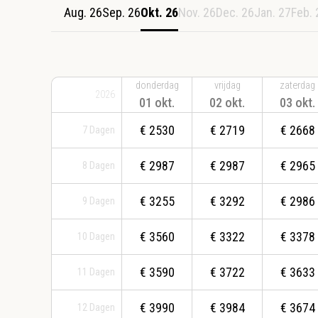
Aug. 26
Sep. 26
Okt. 26
Nov. 26
Dec. 26
Jan. 27
Feb. 
donderdag
vrijdag
zaterdag
2026
01 okt.
02 okt.
03 okt.
€
2530
€
2719
€
2668
7
Dagen
€
2987
€
2987
€
2965
8
Dagen
€
3255
€
3292
€
2986
9
Dagen
€
3560
€
3322
€
3378
10
Dagen
€
3590
€
3722
€
3633
11
Dagen
€
3990
€
3984
€
3674
12
Dagen