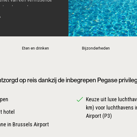
é strand, vermaken uw
 ‘KiEPOS’ concept. Het
A
 villa’s en biedt u de
 de natuurlijke omgeving
n, van zowel internationaal
aanrader voor zowel
Eten en drinken
Bijzonderheden
ieve ‘Haute Living
ve privilèges! Een echte
tzorgd op reis dankzij de inbegrepen Pegase privile
epen
Keuze uit luxe luchthave
km) voor luchthavens i
t hotel
Airport (P3)
ane in Brussels Airport