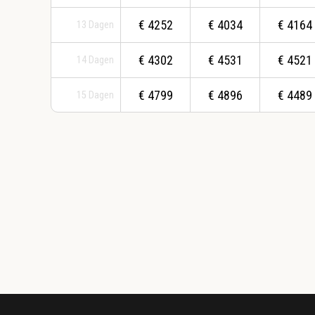
€
4252
€
4034
€
4164
13
Dagen
€
4302
€
4531
€
4521
14
Dagen
€
4799
€
4896
€
4489
15
Dagen