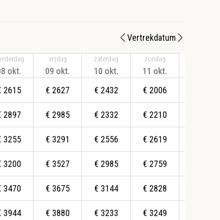
Vertrekdatum
onderdag
vrijdag
zaterdag
zondag
maandag
08 okt.
09 okt.
10 okt.
11 okt.
12 okt.
€
2615
€
2627
€
2432
€
2006
€
2351
€
2897
€
2985
€
2332
€
2210
€
2433
€
3255
€
3291
€
2556
€
2619
€
2573
€
3200
€
3527
€
2985
€
2759
€
2868
€
3470
€
3675
€
3144
€
2828
€
3063
€
3944
€
3880
€
3233
€
3249
€
3420